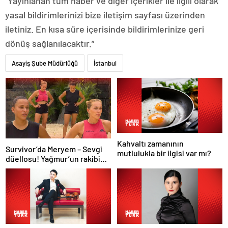
“Yayınlanan tüm haber ve diğer içerikler ile ilgili olarak
yasal bildirimlerinizi bize iletişim sayfası üzerinden
iletiniz. En kısa süre içerisinde bildirimlerinize geri
dönüş sağlanılacaktır.”
Asayiş Şube Müdürlüğü
İstanbul
Kahvaltı zamanının
Survivor’da Meryem – Sevgi
mutlulukla bir ilgisi var mı?
düellosu! Yağmur’un rakibi
belli oldu