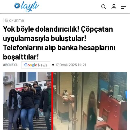
banka hesaplarını boşalttılar!
savaşını kaybetti
116 okunma
Yok böyle dolandırıcılık! Çöpçatan
uygulamasıyla buluştular!
Telefonlarını alıp banka hesaplarını
boşalttılar!
17 Ocak 2025 14:21
ABONE OL
News