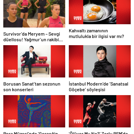
Kahvaltı zamanının
Survivor’da Meryem – Sevgi
mutlulukla bir ilgisi var mı?
düellosu! Yağmur’un rakibi
belli oldu
Borusan Sanat’tan sezonun
İstanbul Modern’de ‘Sanatsal
son konserleri
Göçebe’ söyleşisi
Pera Müzesi’nde ‘Gerçeğin
‘Ölüyor Mu Ne?’ Zorlu PSM’de