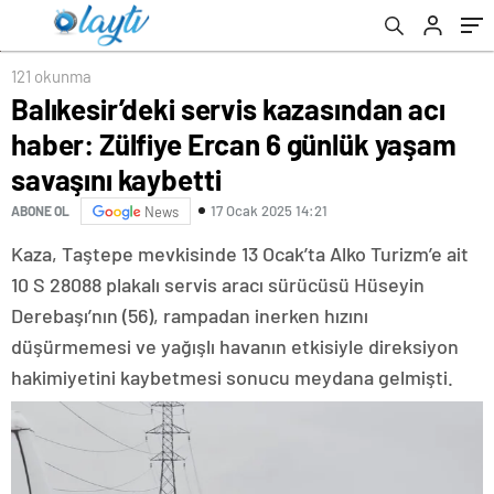
savaşını kaybetti
121 okunma
Balıkesir’deki servis kazasından acı
haber: Zülfiye Ercan 6 günlük yaşam
savaşını kaybetti
17 Ocak 2025 14:21
ABONE OL
News
Kaza, Taştepe mevkisinde 13 Ocak’ta Alko Turizm’e ait
10 S 28088 plakalı servis aracı sürücüsü Hüseyin
Derebaşı’nın (56), rampadan inerken hızını
düşürmemesi ve yağışlı havanın etkisiyle direksiyon
hakimiyetini kaybetmesi sonucu meydana gelmişti.