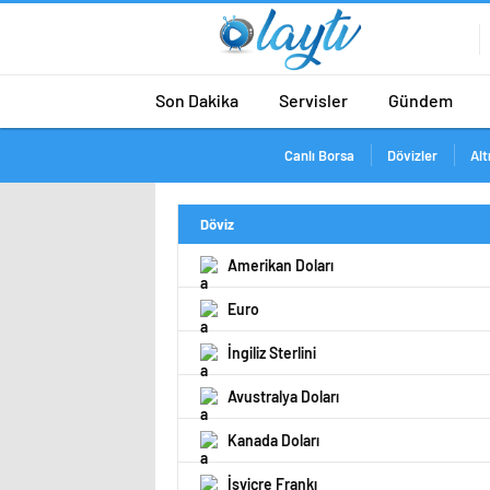
Son Dakika
Servisler
Gündem
Canlı Borsa
Dövizler
Alt
Döviz
Amerikan Doları
Euro
İngiliz Sterlini
Avustralya Doları
Kanada Doları
İsviçre Frankı