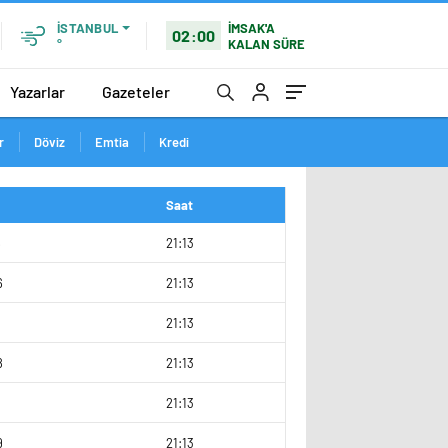
İMSAK'A
İSTANBUL
02:00
KALAN SÜRE
°
Yazarlar
Gazeteler
r
Döviz
Emtia
Kredi
Saat
6
21:13
6
21:13
21:13
8
21:13
3
21:13
9
21:13