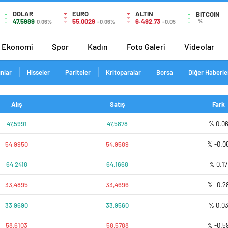
DOLAR
EURO
ALTIN
BITCOIN
47,5989
55,0029
6.492,73
%
0.06%
-0.06%
-0,05
Ekonomi
Spor
Kadın
Foto Galeri
Videolar
ınlar
Hisseler
Pariteler
Kritoparalar
Borsa
Diğer Haberle
Alış
Satış
Fark
47,5991
47,5878
% 0.0
54,9950
54,9589
% -0.0
64,2418
64,1668
% 0.17
33,4895
33,4696
% -0.2
33,9690
33,9560
% 0.0
58,6103
58,5788
% -0.5