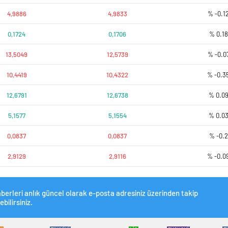
4,9886
4,9833
% -0.1
0,1724
0,1706
% 0.18
13,5049
12,5739
% -0.0
10,4419
10,4322
% -0.3
12,6791
12,6738
% 0.0
5,1577
5,1554
% 0.0
0,0837
0,0837
% -0.2
2,9129
2,9116
% -0.0
berleri anlık güncel olarak e-posta adresiniz üzerinden takip
ebilirsiniz.