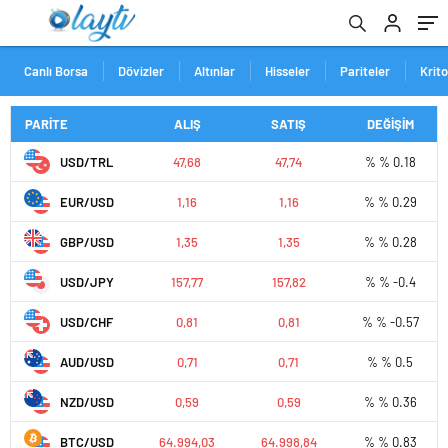
Canlı Borsa
Dövizler
Altınlar
Hisseler
Pariteler
Krit
PARİTE
ALIŞ
SATIŞ
DEĞİŞİM
USD/TRL
47,68
47,74
% % 0.18
EUR/USD
1,16
1,16
% % 0.29
GBP/USD
1,35
1,35
% % 0.28
USD/JPY
157,77
157,82
% % -0.4
USD/CHF
0,81
0,81
% % -0.57
AUD/USD
0,71
0,71
% % 0.5
NZD/USD
0,59
0,59
% % 0.36
BTC/USD
64.994,03
64.998,84
% % 0.83