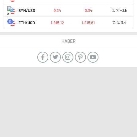
BYN/USD
0,34
0,34
% % -0.5
ETH/USD
1.915,12
1.915,61
% % 0.4
HABER