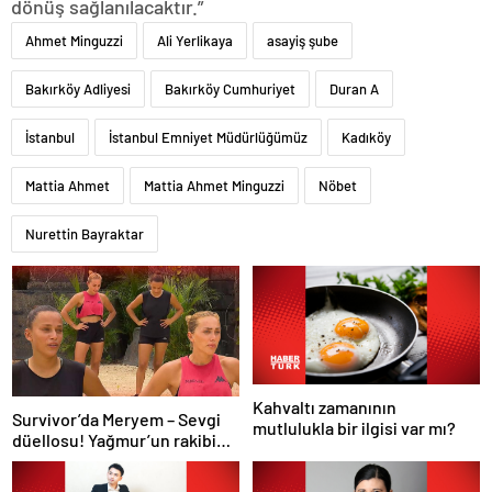
dönüş sağlanılacaktır.”
Ahmet Minguzzi
Ali Yerlikaya
asayiş şube
Bakırköy Adliyesi
Bakırköy Cumhuriyet
Duran A
İstanbul
İstanbul Emniyet Müdürlüğümüz
Kadıköy
Mattia Ahmet
Mattia Ahmet Minguzzi
Nöbet
Nurettin Bayraktar
Kahvaltı zamanının
Survivor’da Meryem – Sevgi
mutlulukla bir ilgisi var mı?
düellosu! Yağmur’un rakibi
belli oldu