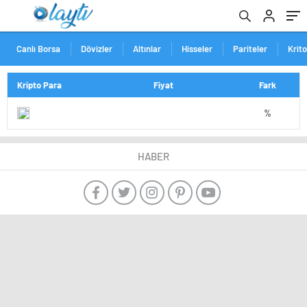
Canlı Borsa
Dövizler
Altınlar
Hisseler
Pariteler
Krit
Kripto Para
Fiyat
Fark
%
HABER