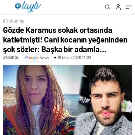
bir adamla…
88 okunma
Gözde Karamus sokak ortasında
katletmişti! Cani kocanın yeğeninden
şok sözler: Başka bir adamla…
15 Nisan 2025 18:36
ABONE OL
News