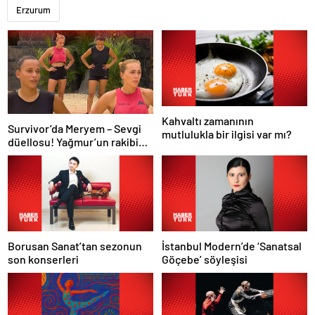
Erzurum
Kahvaltı zamanının
Survivor’da Meryem – Sevgi
mutlulukla bir ilgisi var mı?
düellosu! Yağmur’un rakibi
belli oldu
Borusan Sanat’tan sezonun
İstanbul Modern’de ‘Sanatsal
son konserleri
Göçebe’ söyleşisi