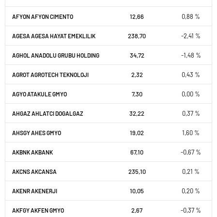
12,66
0,88 %
AFYON AFYON CIMENTO
238,70
-2,41 %
AGESA AGESA HAYAT EMEKLILIK
34,72
-1,48 %
AGHOL ANADOLU GRUBU HOLDING
2,32
0,43 %
AGROT AGROTECH TEKNOLOJI
7,30
0,00 %
AGYO ATAKULE GMYO
32,22
0,37 %
AHGAZ AHLATCI DOGALGAZ
19,02
1,60 %
AHSGY AHES GMYO
67,10
-0,67 %
AKBNK AKBANK
235,10
0,21 %
AKCNS AKCANSA
10,05
0,20 %
AKENR AKENERJI
2,67
-0,37 %
AKFGY AKFEN GMYO