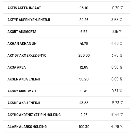
98,10
-0,20 %
AKFIS AKFEN INSAAT
24,26
3,68 %
AKFYE AKFEN YEN. ENERJI
6,53
0,15 %
AKGRT AKSIGORTA
41,78
4,40 %
AKHAN AKHAN UN
250,00
3,48 %
AKMGY AKMERKEZ GMYO
12,65
0,96 %
AKSA AKSA
96,20
0,05 %
AKSEN AKSA ENERJI
9,76
0,31 %
AKSGY AKIS GMYO
43,88
-5,23 %
AKSUE AKSU ENERJI
2,25
-0,44 %
AKYHO AKDENIZ YATIRIM HOLDING
100,30
-0,79 %
ALARK ALARKO HOLDING