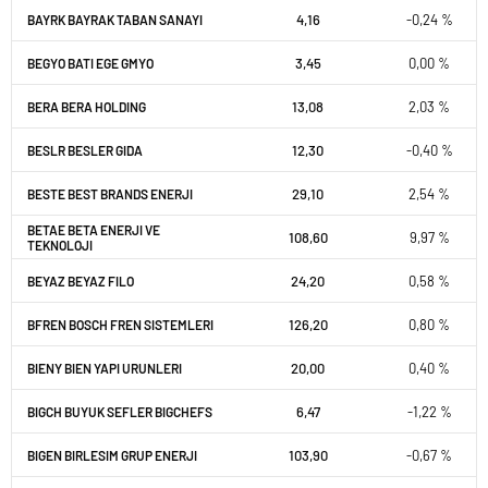
4,16
-0,24 %
BAYRK BAYRAK TABAN SANAYI
3,45
0,00 %
BEGYO BATI EGE GMYO
13,08
2,03 %
BERA BERA HOLDING
12,30
-0,40 %
BESLR BESLER GIDA
29,10
2,54 %
BESTE BEST BRANDS ENERJI
BETAE BETA ENERJI VE
108,60
9,97 %
TEKNOLOJI
24,20
0,58 %
BEYAZ BEYAZ FILO
126,20
0,80 %
BFREN BOSCH FREN SISTEMLERI
20,00
0,40 %
BIENY BIEN YAPI URUNLERI
6,47
-1,22 %
BIGCH BUYUK SEFLER BIGCHEFS
103,90
-0,67 %
BIGEN BIRLESIM GRUP ENERJI