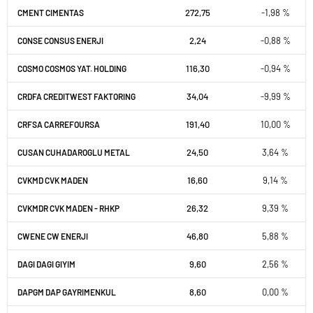
272,75
-1,98 %
CMENT CIMENTAS
2,24
-0,88 %
CONSE CONSUS ENERJI
116,30
-0,94 %
COSMO COSMOS YAT. HOLDING
34,04
-9,99 %
CRDFA CREDITWEST FAKTORING
191,40
10,00 %
CRFSA CARREFOURSA
24,50
3,64 %
CUSAN CUHADAROGLU METAL
16,60
9,14 %
CVKMD CVK MADEN
26,32
9,39 %
CVKMDR CVK MADEN - RHKP
46,80
5,88 %
CWENE CW ENERJI
9,60
2,56 %
DAGI DAGI GIYIM
8,60
0,00 %
DAPGM DAP GAYRIMENKUL