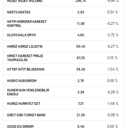
296,75
-9,94 %
HEDEF HEDEF HOLDING
2,92
0,34 %
HEKTS HEKTAS
HKTM HIDROPAR HAREKET
11,08
-0,27 %
KONTROL
4,65
-2,72 %
HLGYO HALK GMYO
55,40
-0,27 %
HOROZ HOROZ LOJISTIK
HRKET HAREKET PROJE
97,25
0,15 %
TASIMACILIGI
38,28
-1,54 %
HTTBT HITIT BILGISAYAR
2,76
0,00 %
HUBVC HUB GIRISIM
HUNER HUN YENILENEBILIR
3,38
-0,29 %
ENERJI
7,31
-1,48 %
HURGZ HURRIYET GZT.
21,38
-0,09 %
ICBCT ICBC TURKEY BANK
5,40
0,00 %
ICUGS ICU GIRISIM