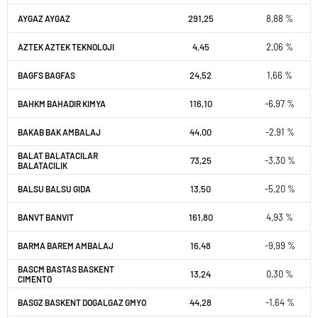
291,25
8,88 %
AYGAZ AYGAZ
4,45
2,06 %
AZTEK AZTEK TEKNOLOJI
24,52
1,66 %
BAGFS BAGFAS
116,10
-6,97 %
BAHKM BAHADIR KIMYA
44,00
-2,91 %
BAKAB BAK AMBALAJ
BALAT BALATACILAR
73,25
-3,30 %
BALATACILIK
13,50
-5,20 %
BALSU BALSU GIDA
161,80
4,93 %
BANVT BANVIT
16,48
-9,99 %
BARMA BAREM AMBALAJ
BASCM BASTAS BASKENT
13,24
0,30 %
CIMENTO
44,28
-1,64 %
BASGZ BASKENT DOGALGAZ GMYO