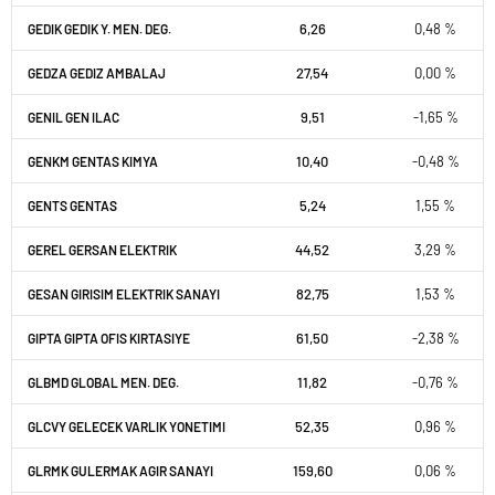
6,26
0,48 %
GEDIK GEDIK Y. MEN. DEG.
27,54
0,00 %
GEDZA GEDIZ AMBALAJ
9,51
-1,65 %
GENIL GEN ILAC
10,40
-0,48 %
GENKM GENTAS KIMYA
5,24
1,55 %
GENTS GENTAS
44,52
3,29 %
GEREL GERSAN ELEKTRIK
82,75
1,53 %
GESAN GIRISIM ELEKTRIK SANAYI
61,50
-2,38 %
GIPTA GIPTA OFIS KIRTASIYE
11,82
-0,76 %
GLBMD GLOBAL MEN. DEG.
52,35
0,96 %
GLCVY GELECEK VARLIK YONETIMI
159,60
0,06 %
GLRMK GULERMAK AGIR SANAYI