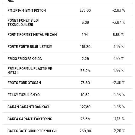
HIZ.
278,00
-2,03 %
FMIZP F-M IZMIT PISTON
FONET FONET BILGI
5,06
-3,07 %
TEKNOLOJILERI
1,74
0,00 %
FORMT FORMET METAL VE CAM
118,20
3,14 %
FORTE FORTE BILGI ILETISIM
2,29
4,57 %
FRIGO FRIGO PAK GIDA
FRMPL FORMUL PLASTIK VE
35,24
1,44 %
METAL
78,60
-2,30 %
FROTO FORD OTOSAN
10,84
-1,45 %
FZLGY FUZUL GMYO
127,80
-1,46 %
GARAN GARANTI BANKASI
26,34
-1,13 %
GARFA GARANTI FAKTORING
259,00
-2,26 %
GATEG GATE GROUP TEKNOLOJI