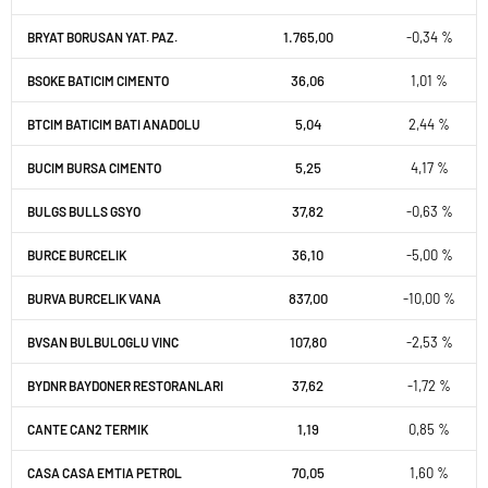
1.765,00
-0,34 %
BRYAT BORUSAN YAT. PAZ.
36,06
1,01 %
BSOKE BATICIM CIMENTO
5,04
2,44 %
BTCIM BATICIM BATI ANADOLU
5,25
4,17 %
BUCIM BURSA CIMENTO
37,82
-0,63 %
BULGS BULLS GSYO
36,10
-5,00 %
BURCE BURCELIK
837,00
-10,00 %
BURVA BURCELIK VANA
107,80
-2,53 %
BVSAN BULBULOGLU VINC
37,62
-1,72 %
BYDNR BAYDONER RESTORANLARI
1,19
0,85 %
CANTE CAN2 TERMIK
70,05
1,60 %
CASA CASA EMTIA PETROL