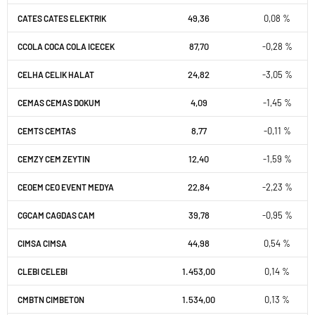
49,36
0,08 %
CATES CATES ELEKTRIK
87,70
-0,28 %
CCOLA COCA COLA ICECEK
24,82
-3,05 %
CELHA CELIK HALAT
4,09
-1,45 %
CEMAS CEMAS DOKUM
8,77
-0,11 %
CEMTS CEMTAS
12,40
-1,59 %
CEMZY CEM ZEYTIN
22,84
-2,23 %
CEOEM CEO EVENT MEDYA
39,78
-0,95 %
CGCAM CAGDAS CAM
44,98
0,54 %
CIMSA CIMSA
1.453,00
0,14 %
CLEBI CELEBI
1.534,00
0,13 %
CMBTN CIMBETON