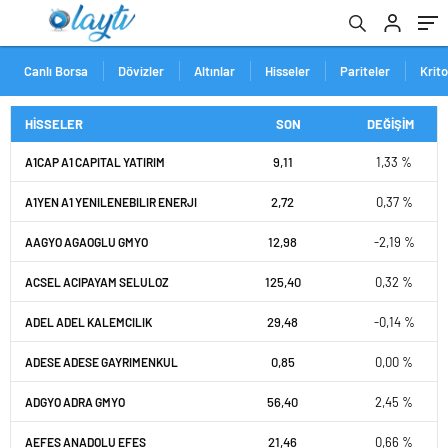
Canlı Borsa
Dövizler
Altınlar
Hisseler
Pariteler
Krit
HİSSELER
SON
DEĞİŞİM
9,11
1,33 %
A1CAP A1 CAPITAL YATIRIM
2,72
0,37 %
A1YEN A1 YENILENEBILIR ENERJI
12,98
-2,19 %
AAGYO AGAOGLU GMYO
125,40
0,32 %
ACSEL ACIPAYAM SELULOZ
29,48
-0,14 %
ADEL ADEL KALEMCILIK
0,85
0,00 %
ADESE ADESE GAYRIMENKUL
56,40
2,45 %
ADGYO ADRA GMYO
21,46
0,66 %
AEFES ANADOLU EFES