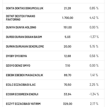
21,28
0,85 %
DOKTA DOKTAS DOKUMCULUK
DSTKF DESTEK FINANS
1.700,00
4,42 %
FAKTORING
151,00
0,00 %
DUNYH DUNYA HOLDING
5,03
-1,37 %
DURDO DURAN DOGAN BASIM
20,00
5,15 %
DURKN DURUKAN SEKERLEME
12,68
0,56 %
DYOBY DYO BOYA
7,10
0,00 %
DZGYO DENIZ GMYO
89,70
1,41 %
EBEBK EBEBEK MAGAZACILIK
70,50
2,25 %
ECILC ECZACIBASI ILAC
33,94
-1,34 %
ECOGR ECOGREEN ENERJI
329,00
2,17 %
ECZYT ECZACIBASI YATIRIM