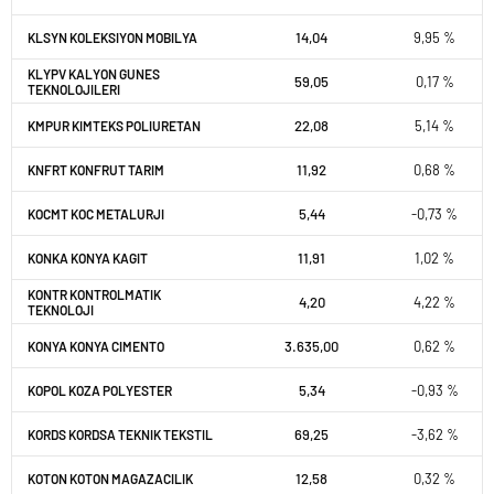
14,04
9,95 %
KLSYN KOLEKSIYON MOBILYA
KLYPV KALYON GUNES
59,05
0,17 %
TEKNOLOJILERI
22,08
5,14 %
KMPUR KIMTEKS POLIURETAN
11,92
0,68 %
KNFRT KONFRUT TARIM
5,44
-0,73 %
KOCMT KOC METALURJI
11,91
1,02 %
KONKA KONYA KAGIT
KONTR KONTROLMATIK
4,20
4,22 %
TEKNOLOJI
3.635,00
0,62 %
KONYA KONYA CIMENTO
5,34
-0,93 %
KOPOL KOZA POLYESTER
69,25
-3,62 %
KORDS KORDSA TEKNIK TEKSTIL
12,58
0,32 %
KOTON KOTON MAGAZACILIK