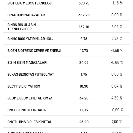
370,75
-1,13 %
BIGTK BIG MEDYA TEKNOLOJI
382,25
0,00 %
BIMAS BIM MAGAZALAR
BINBN BIN ULASIM
182,10
2,02 %
TEKNOLOJILERI
9,78
2,73 %
BINHO 1000 YATIRIMLAR HOL.
17,70
-1,56 %
BIOEN BIOTREND CEVRE VE ENERJI
24,08
-0,66 %
BIZIM BIZIM MAGAZALARI
1,75
0,00 %
BJKAS BESIKTAS FUTBOL YAT.
18,90
0,64 %
BLCYT BILICI YATIRIM
34,26
4,39 %
BLUME BLUME METAL KIMYA
11,95
-0,99 %
BMSCH BMS CELIK HASIR
48,40
7,60 %
BMSTL BMS BIRLESIK METAL