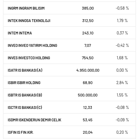
385,00
-0,58 %
INGRM INGRAM BILISIM
312,50
1,79 %
INTEK INNOSA TEKNOLOJI
243,10
0,37 %
INTEM INTEMA
7,07
-0,42 %
INVEO INVEO YATIRIM HOLDING
754,50
1,68 %
INVES INVESTCO HOLDING
4.950.000,00
0,00 %
ISATR IS BANKASI (A)
68,90
2,84 %
ISBIR ISBIR HOLDING
500.000,00
1,55 %
ISBTR IS BANKASI (B)
12,33
-0,08 %
ISCTR IS BANKASI (C)
53,45
-0,09 %
ISDMR ISKENDERUN DEMIR CELIK
20,04
0,20 %
ISFIN IS FIN.KIR.