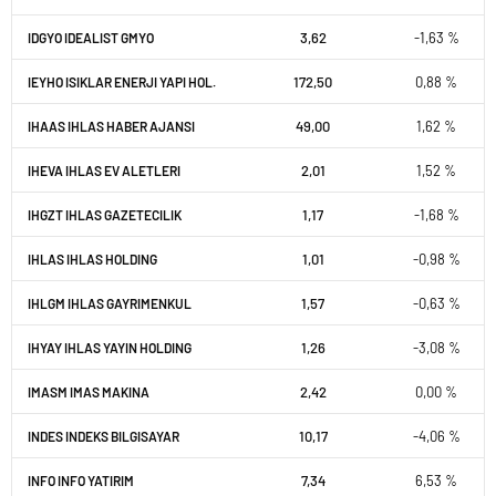
3,62
-1,63 %
IDGYO IDEALIST GMYO
172,50
0,88 %
IEYHO ISIKLAR ENERJI YAPI HOL.
49,00
1,62 %
IHAAS IHLAS HABER AJANSI
2,01
1,52 %
IHEVA IHLAS EV ALETLERI
1,17
-1,68 %
IHGZT IHLAS GAZETECILIK
1,01
-0,98 %
IHLAS IHLAS HOLDING
1,57
-0,63 %
IHLGM IHLAS GAYRIMENKUL
1,26
-3,08 %
IHYAY IHLAS YAYIN HOLDING
2,42
0,00 %
IMASM IMAS MAKINA
10,17
-4,06 %
INDES INDEKS BILGISAYAR
7,34
6,53 %
INFO INFO YATIRIM