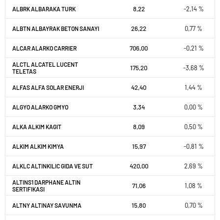
8,22
-2,14 %
ALBRK ALBARAKA TURK
26,22
0,77 %
ALBTN ALBAYRAK BETON SANAYI
706,00
-0,21 %
ALCAR ALARKO CARRIER
ALCTL ALCATEL LUCENT
175,20
-3,68 %
TELETAS
42,40
1,44 %
ALFAS ALFA SOLAR ENERJI
3,34
0,00 %
ALGYO ALARKO GMYO
8,09
0,50 %
ALKA ALKIM KAGIT
15,97
-0,81 %
ALKIM ALKIM KIMYA
420,00
2,69 %
ALKLC ALTINKILIC GIDA VE SUT
ALTINS1 DARPHANE ALTIN
71,06
1,08 %
SERTIFIKASI
15,80
0,70 %
ALTNY ALTINAY SAVUNMA