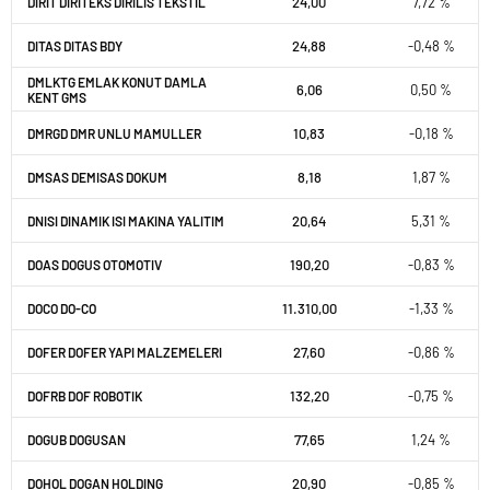
24,00
7,72 %
DIRIT DIRITEKS DIRILIS TEKSTIL
24,88
-0,48 %
DITAS DITAS BDY
DMLKTG EMLAK KONUT DAMLA
6,06
0,50 %
KENT GMS
10,83
-0,18 %
DMRGD DMR UNLU MAMULLER
8,18
1,87 %
DMSAS DEMISAS DOKUM
20,64
5,31 %
DNISI DINAMIK ISI MAKINA YALITIM
190,20
-0,83 %
DOAS DOGUS OTOMOTIV
11.310,00
-1,33 %
DOCO DO-CO
27,60
-0,86 %
DOFER DOFER YAPI MALZEMELERI
132,20
-0,75 %
DOFRB DOF ROBOTIK
77,65
1,24 %
DOGUB DOGUSAN
20,90
-0,85 %
DOHOL DOGAN HOLDING