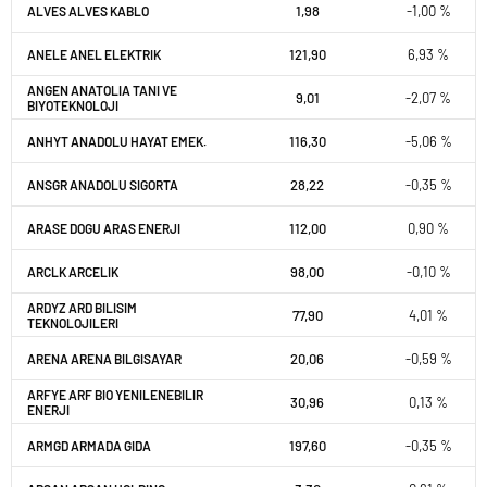
1,98
-1,00 %
ALVES ALVES KABLO
121,90
6,93 %
ANELE ANEL ELEKTRIK
ANGEN ANATOLIA TANI VE
9,01
-2,07 %
BIYOTEKNOLOJI
116,30
-5,06 %
ANHYT ANADOLU HAYAT EMEK.
28,22
-0,35 %
ANSGR ANADOLU SIGORTA
112,00
0,90 %
ARASE DOGU ARAS ENERJI
98,00
-0,10 %
ARCLK ARCELIK
ARDYZ ARD BILISIM
77,90
4,01 %
TEKNOLOJILERI
20,06
-0,59 %
ARENA ARENA BILGISAYAR
ARFYE ARF BIO YENILENEBILIR
30,96
0,13 %
ENERJI
197,60
-0,35 %
ARMGD ARMADA GIDA