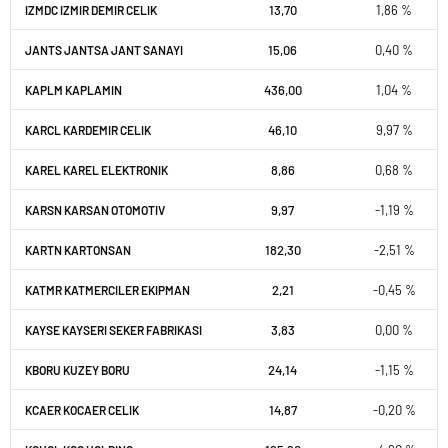
13,70
1,86 %
IZMDC IZMIR DEMIR CELIK
15,06
0,40 %
JANTS JANTSA JANT SANAYI
436,00
1,04 %
KAPLM KAPLAMIN
46,10
9,97 %
KARCL KARDEMIR CELIK
8,86
0,68 %
KAREL KAREL ELEKTRONIK
9,97
-1,19 %
KARSN KARSAN OTOMOTIV
182,30
-2,51 %
KARTN KARTONSAN
2,21
-0,45 %
KATMR KATMERCILER EKIPMAN
3,83
0,00 %
KAYSE KAYSERI SEKER FABRIKASI
24,14
-1,15 %
KBORU KUZEY BORU
14,87
-0,20 %
KCAER KOCAER CELIK