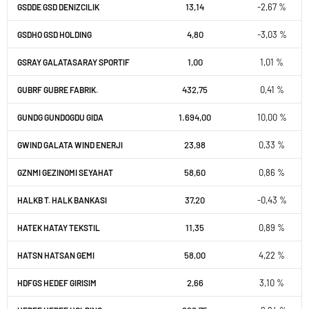
13,14
-2,67 %
GSDDE GSD DENIZCILIK
4,80
-3,03 %
GSDHO GSD HOLDING
1,00
1,01 %
GSRAY GALATASARAY SPORTIF
432,75
0,41 %
GUBRF GUBRE FABRIK.
1.694,00
10,00 %
GUNDG GUNDOGDU GIDA
23,98
0,33 %
GWIND GALATA WIND ENERJI
58,60
0,86 %
GZNMI GEZINOMI SEYAHAT
37,20
-0,43 %
HALKB T. HALK BANKASI
11,35
0,89 %
HATEK HATAY TEKSTIL
58,00
4,22 %
HATSN HATSAN GEMI
2,66
3,10 %
HDFGS HEDEF GIRISIM