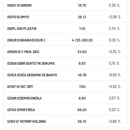
18,70
3,26 %
ISGSY IS GIRISIM
26,12
-0,08 %
ISGYO IS GMYO
7,45
2,34 %
ISKPL ISIK PLASTIK
4.125.000,00
0,00 %
ISKUR IS BANKASI (KUR.)
34,50
-0,35 %
ISMEN IS Y. MEN. DEG.
6,83
0,15 %
ISSEN ISBIR SENTETIK DOKUMA
46,76
-9,99 %
ISVEA ISVEA SERAMIK VE BANYO
7,60
-0,26 %
ISYAT IS YAT. ORT.
8,80
0,57 %
IZENR IZDEMIR ENERJI
68,00
3,03 %
IZFAS IZMIR FIRCA
56,10
-0,88 %
IZINV IZ YATIRIM HOLDING