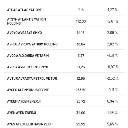
7,16
1,27 %
ATLAS ATLAS YAT. ORT.
ATSYH ATLANTIS YATIRIM
112,00
-2,61 %
HOLDING
14,16
2,09 %
AVGYO AVRASYA GMYO
38,64
2,82 %
AVHOL AVRUPA YATIRIM HOLDING
3,77
-1,31 %
AVOD A.V.O.D GIDA VE TARIM
51,25
-0,97 %
AVPGY AVRUPAKENT GMYO
12,65
-2,32 %
AVTUR AVRASYA PETROL VE TUR.
463,50
-0,11 %
AYCES ALTINYUNUS CESME
23,72
0,94 %
AYDEM AYDEM ENERJI
34,00
1,98 %
AYEN AYEN ENERJI
29,92
5,65 %
AYES AYES CELIK HASIR VE CIT