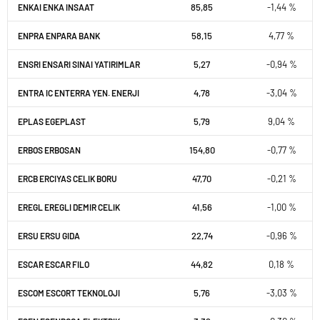
85,85
-1,44 %
ENKAI ENKA INSAAT
58,15
4,77 %
ENPRA ENPARA BANK
5,27
-0,94 %
ENSRI ENSARI SINAI YATIRIMLAR
4,78
-3,04 %
ENTRA IC ENTERRA YEN. ENERJI
5,79
9,04 %
EPLAS EGEPLAST
154,80
-0,77 %
ERBOS ERBOSAN
47,70
-0,21 %
ERCB ERCIYAS CELIK BORU
41,56
-1,00 %
EREGL EREGLI DEMIR CELIK
22,74
-0,96 %
ERSU ERSU GIDA
44,82
0,18 %
ESCAR ESCAR FILO
5,76
-3,03 %
ESCOM ESCORT TEKNOLOJI