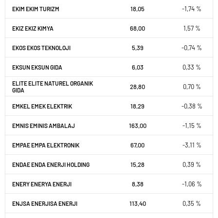
18,05
-1,74 %
EKIM EKIM TURIZM
68,00
1,57 %
EKIZ EKIZ KIMYA
5,39
-0,74 %
EKOS EKOS TEKNOLOJI
6,03
0,33 %
EKSUN EKSUN GIDA
ELITE ELITE NATUREL ORGANIK
28,80
0,70 %
GIDA
18,29
-0,38 %
EMKEL EMEK ELEKTRIK
163,00
-1,15 %
EMNIS EMINIS AMBALAJ
67,00
-3,11 %
EMPAE EMPA ELEKTRONIK
15,28
0,39 %
ENDAE ENDA ENERJI HOLDING
8,38
-1,06 %
ENERY ENERYA ENERJI
113,40
0,35 %
ENJSA ENERJISA ENERJI