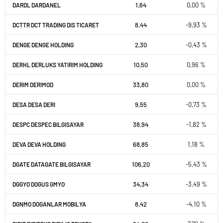
1,64
0,00 %
DARDL DARDANEL
8,44
-9,93 %
DCTTR DCT TRADING DIS TICARET
2,30
-0,43 %
DENGE DENGE HOLDING
10,50
0,96 %
DERHL DERLUKS YATIRIM HOLDING
33,80
0,00 %
DERIM DERIMOD
9,55
-0,73 %
DESA DESA DERI
38,94
-1,82 %
DESPC DESPEC BILGISAYAR
68,85
1,18 %
DEVA DEVA HOLDING
106,20
-5,43 %
DGATE DATAGATE BILGISAYAR
34,34
-3,49 %
DGGYO DOGUS GMYO
8,42
-4,10 %
DGNMO DOGANLAR MOBILYA