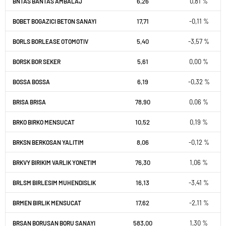
6,26
0,81 %
BNTAS BANTAS AMBALAJ
17,71
-0,11 %
BOBET BOGAZICI BETON SANAYI
5,40
-3,57 %
BORLS BORLEASE OTOMOTIV
5,61
0,00 %
BORSK BOR SEKER
6,19
-0,32 %
BOSSA BOSSA
78,90
0,06 %
BRISA BRISA
10,52
0,19 %
BRKO BIRKO MENSUCAT
8,06
-0,12 %
BRKSN BERKOSAN YALITIM
76,30
1,06 %
BRKVY BIRIKIM VARLIK YONETIM
16,13
-3,41 %
BRLSM BIRLESIM MUHENDISLIK
17,62
-2,11 %
BRMEN BIRLIK MENSUCAT
583,00
1,30 %
BRSAN BORUSAN BORU SANAYI