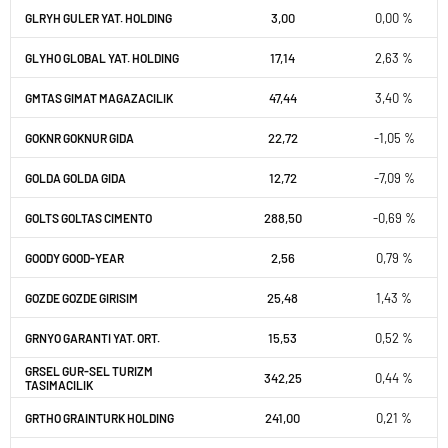
3,00
0,00 %
GLRYH GULER YAT. HOLDING
17,14
2,63 %
GLYHO GLOBAL YAT. HOLDING
47,44
3,40 %
GMTAS GIMAT MAGAZACILIK
22,72
-1,05 %
GOKNR GOKNUR GIDA
12,72
-7,09 %
GOLDA GOLDA GIDA
288,50
-0,69 %
GOLTS GOLTAS CIMENTO
2,56
0,79 %
GOODY GOOD-YEAR
25,48
1,43 %
GOZDE GOZDE GIRISIM
15,53
0,52 %
GRNYO GARANTI YAT. ORT.
GRSEL GUR-SEL TURIZM
342,25
0,44 %
TASIMACILIK
241,00
0,21 %
GRTHO GRAINTURK HOLDING