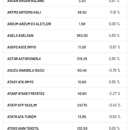
3,30
0,61 %
ARSAN ARSAN HOLDING
38,50
-7,18 %
ARTMS ARTEMIS HALI
1,58
0,00 %
ARZUM ARZUM EV ALETLERI
363,00
4,69 %
ASELS ASELSAN
11,00
-0,81 %
ASGYO ASCE GMYO
319,25
2,65 %
ASTOR ASTOR ENERJI
50,40
-0,79 %
ASUZU ANADOLU ISUZU
10,60
0,95 %
ATAGY ATA GMYO
49,60
-2,27 %
ATAKP ATAKEY PATATES
247,70
-0,40 %
ATATP ATP YAZILIM
13,85
-0,50 %
ATATR ATA TURIZM
102,50
0,00 %
ATEKS AKIN TEKSTIL