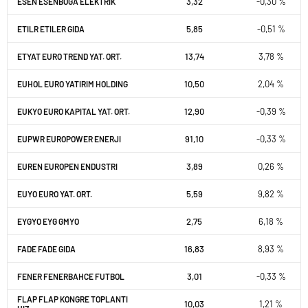
3,32
-0,30 %
ESEN ESENBOGA ELEKTRIK
5,85
-0,51 %
ETILR ETILER GIDA
13,74
3,78 %
ETYAT EURO TREND YAT. ORT.
10,50
2,04 %
EUHOL EURO YATIRIM HOLDING
12,90
-0,39 %
EUKYO EURO KAPITAL YAT. ORT.
91,10
-0,33 %
EUPWR EUROPOWER ENERJI
3,89
0,26 %
EUREN EUROPEN ENDUSTRI
5,59
9,82 %
EUYO EURO YAT. ORT.
2,75
6,18 %
EYGYO EYG GMYO
16,83
8,93 %
FADE FADE GIDA
3,01
-0,33 %
FENER FENERBAHCE FUTBOL
FLAP FLAP KONGRE TOPLANTI
10,03
1,21 %