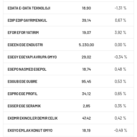
18,90
-1,31 %
EDATA E-DATA TEKNOLOJI
39,14
0,67 %
EDIP EDIP GAYRIMENKUL
19,07
3,92 %
EFOR EFOR YATIRIM
5.230,00
0,00 %
EGEEN EGE ENDUSTRI
29,02
-0,34 %
EGEGY EGEYAPI AVRUPA GMYO
18,74
0,48 %
EGEPO NASMED EGEPOL
95,45
0,53 %
EGGUB EGE GUBRE
34,12
0,65 %
EGPRO EGE PROFIL
2,85
0,35 %
EGSER EGE SERAMIK
47,42
0,42 %
EKDMR EKINCILER DEMIR CELIK
18,19
-0,49 %
EKGYO EMLAK KONUT GMYO