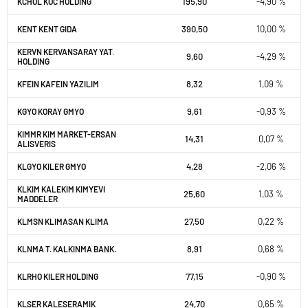
195,90
-4,90 %
KCHOL KOC HOLDING
390,50
10,00 %
KENT KENT GIDA
KERVN KERVANSARAY YAT.
9,60
-4,29 %
HOLDING
8,32
1,09 %
KFEIN KAFEIN YAZILIM
9,61
-0,93 %
KGYO KORAY GMYO
KIMMR KIM MARKET-ERSAN
14,31
0,07 %
ALISVERIS
4,28
-2,06 %
KLGYO KILER GMYO
KLKIM KALEKIM KIMYEVI
25,60
1,03 %
MADDELER
27,50
0,22 %
KLMSN KLIMASAN KLIMA
8,91
0,68 %
KLNMA T. KALKINMA BANK.
77,15
-0,90 %
KLRHO KILER HOLDING
24,70
0,65 %
KLSER KALESERAMIK