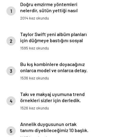
Doğru emzirme yöntemleri
nelerdir, sütün yettiği nasıl
1
anlaşılır?
2014 kez okundu
Taylor Swift yeni albüm planları
için düğmeye bastığını sosyal
2
medyadan duyurdu!
1595 kez okundu
Bu kış kombinlere doyacağınız
onlarca model ve onlarca detay.
3
1536 kez okundu
Takı ve makyaj uyumuna trend
örnekleri sizler için derledik.
4
1526 kez okundu
Annelik duygusunun ortak
tanımı diyebileceğimiz 10 başlık.
5