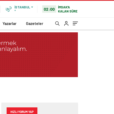
İMSAK'A
İSTANBUL
02:00
KALAN SÜRE
°
Yazarlar
Gazeteler
HIZLI YORUM YAP