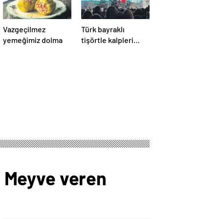
Vazgeçilmez
Türk bayraklı
yemeğimiz dolma
tişörtle kalpleri
fethetti
t: Meyve veren