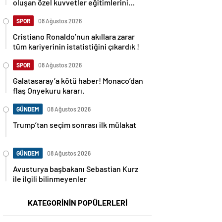
oluşan özel kuvvetler eğitimlerini
başlattı.
SPOR
08 Ağustos 2026
Cristiano Ronaldo’nun akıllara zarar
tüm kariyerinin istatistiğini çıkardık !
SPOR
08 Ağustos 2026
Galatasaray’a kötü haber! Monaco’dan
flaş Onyekuru kararı.
GÜNDEM
08 Ağustos 2026
Trump’tan seçim sonrası ilk mülakat
GÜNDEM
08 Ağustos 2026
Avusturya başbakanı Sebastian Kurz
ile ilgili bilinmeyenler
KATEGORİNİN POPÜLERLERİ