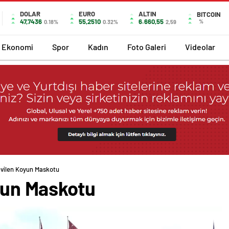
DOLAR
EURO
ALTIN
BITCOIN
47,7436
55,2510
6.660,55
%
0.18%
0.32%
2,59
Ekonomi
Spor
Kadın
Foto Galeri
Videolar
Sevilen Koyun Maskotu
oyun Maskotu