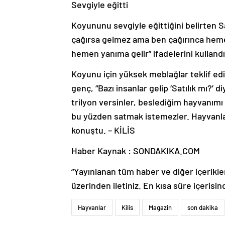
Sevgiyle eğitti
Koyununu sevgiyle eğittiğini belirten
çağırsa gelmez ama ben çağırınca hemen
hemen yanıma gelir” ifadelerini kullandı
Koyunu için yüksek meblağlar teklif edi
genç, “Bazı insanlar gelip ‘Satılık mı?’ 
trilyon versinler, beslediğim hayvanımı
bu yüzden satmak istemezler. Hayvanlar 
konuştu. – KİLİS
Haber Kaynak : SONDAKIKA.COM
“Yayınlanan tüm haber ve diğer içerikler i
üzerinden iletiniz. En kısa süre içerisin
Hayvanlar
Kilis
Magazin
son dakika