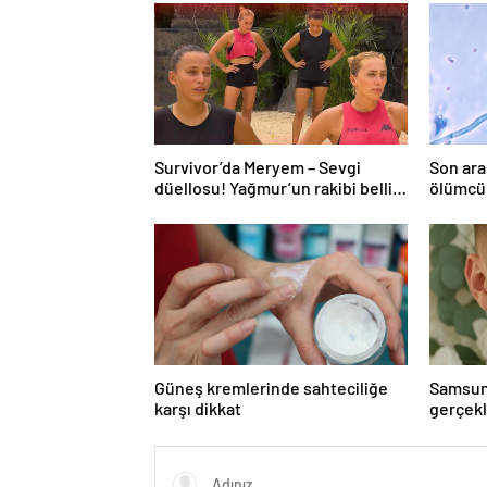
Survivor’da Meryem – Sevgi
Son ara
düellosu! Yağmur’un rakibi belli
ölümcül
oldu
yayabili
Güneş kremlerinde sahteciliğe
Samsun
karşı dikkat
gerçekl
bağışla