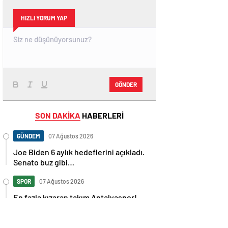
HIZLI YORUM YAP
GÖNDER
SON DAKİKA
HABERLERİ
GÜNDEM
07 Ağustos 2026
Joe Biden 6 aylık hedeflerini açıkladı.
Senato buz gibi…
SPOR
07 Ağustos 2026
En fazla kızaran takım Antalyaspor!
Tam 5 futbolcu….
GÜNDEM
07 Ağustos 2026