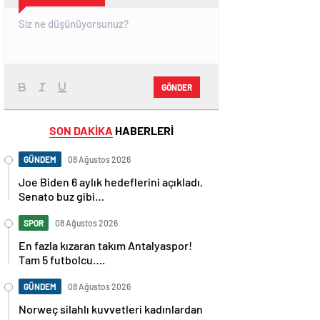
GÖNDER
SON DAKİKA
HABERLERİ
GÜNDEM
08 Ağustos 2026
Joe Biden 6 aylık hedeflerini açıkladı.
Senato buz gibi…
SPOR
08 Ağustos 2026
En fazla kızaran takım Antalyaspor!
Tam 5 futbolcu….
GÜNDEM
08 Ağustos 2026
Norweç silahlı kuvvetleri kadınlardan