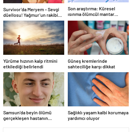
Son araştırma: Küresel
Survivor’da Meryem – Sevgi
ısınma ölümcül mantar
düellosu! Yağmur’un rakibi
hastalığını yayabilir
belli oldu
Yürüme hızının kalp ritmini
Güneş kremlerinde
etkilediği belirlendi
sahteciliğe karşı dikkat
Samsun’da beyin ölümü
Sağlıklı yaşam kalbi korumaya
gerçekleşen hastanın
yardımcı oluyor
organları bağışlandı