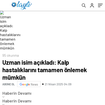
95 okunma
Uzman isim açıkladı: Kalp
hastalıklarını tamamen önlemek
mümkün
21 Nisan 2025 04:09
ABONE OL
News
Haberin Devamı
Haberin Devamı