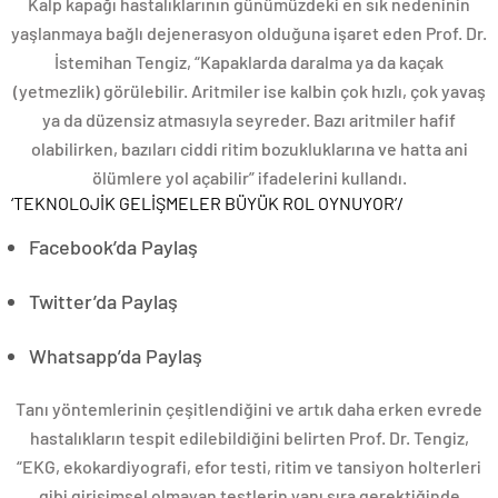
Kalp kapağı hastalıklarının günümüzdeki en sık nedeninin
yaşlanmaya bağlı dejenerasyon olduğuna işaret eden Prof. Dr.
İstemihan Tengiz, “Kapaklarda daralma ya da kaçak
(yetmezlik) görülebilir. Aritmiler ise kalbin çok hızlı, çok yavaş
ya da düzensiz atmasıyla seyreder. Bazı aritmiler hafif
olabilirken, bazıları ciddi ritim bozukluklarına ve hatta ani
ölümlere yol açabilir” ifadelerini kullandı.
‘TEKNOLOJİK GELİŞMELER BÜYÜK ROL OYNUYOR’
/
Facebook’da Paylaş
Twitter’da Paylaş
Whatsapp’da Paylaş
Tanı yöntemlerinin çeşitlendiğini ve artık daha erken evrede
hastalıkların tespit edilebildiğini belirten Prof. Dr. Tengiz,
“EKG, ekokardiyografi, efor testi, ritim ve tansiyon holterleri
gibi girişimsel olmayan testlerin yanı sıra gerektiğinde