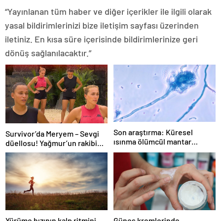
“Yayınlanan tüm haber ve diğer içerikler ile ilgili olarak
yasal bildirimlerinizi bize iletişim sayfası üzerinden
iletiniz. En kısa süre içerisinde bildirimlerinize geri
dönüş sağlanılacaktır.”
Son araştırma: Küresel
Survivor’da Meryem – Sevgi
ısınma ölümcül mantar
düellosu! Yağmur’un rakibi
hastalığını yayabilir
belli oldu
Yürüme hızının kalp ritmini
Güneş kremlerinde