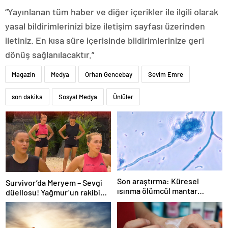
“Yayınlanan tüm haber ve diğer içerikler ile ilgili olarak
yasal bildirimlerinizi bize iletişim sayfası üzerinden
iletiniz. En kısa süre içerisinde bildirimlerinize geri
dönüş sağlanılacaktır.”
Magazin
Medya
Orhan Gencebay
Sevim Emre
son dakika
Sosyal Medya
Ünlüler
Son araştırma: Küresel
Survivor’da Meryem – Sevgi
ısınma ölümcül mantar
düellosu! Yağmur’un rakibi
hastalığını yayabilir
belli oldu