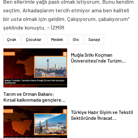
Ben ellerimle yağlı paslı olmak istiyorum. Bunu kendim
seçtim. Arkadaşlarım tercih etmiyor ama ben kaliteli
bir usta olmak için geldim. Çalışıyorum, çabalıyorum”
şeklinde konuştu. – İZMİR
Çırak
Çocuklar
Meslek
Oto
Sanayi
Muğla Sıtkı Koçman
Üniversitesi’nde Turizm
Sektörü ve Öğrenciler
Buluştu
Tarım ve Orman Bakanı:
Kırsal kalkınmada gençlere
ve kadınlara pozitif ayrımcılık
yapıyoruz
Türkiye Hazır Giyim ve Tekstil
Sektöründe İhracat
Hedeflerini Açıkladı