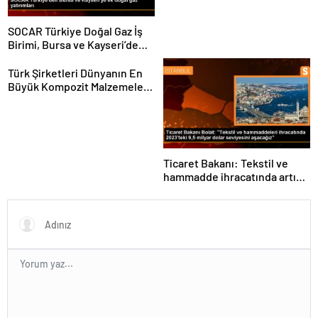
SOCAR Türkiye Doğal Gaz İş
Birimi, Bursa ve Kayseri’de
Şebeke Uzunluğunu Artıracak
Türk Şirketleri Dünyanın En
Büyük Kompozit Malzemeler
Fuarında
Ticaret Bakanı: Tekstil ve
hammadde ihracatında artış
var