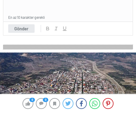
En az 10 karakter gerekli
Gönder
0
0
0
0