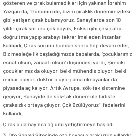
gösteren ve çırak bulamadıkları için yakınan İbrahim
Yazgan da, “Günümüzde, bizim çıraklık dönemimizdeki
gibi yetişen çırak bulamıyoruz. Sanayilerde son 10
yıldır çırak sorunu çok büyük. Eskisi gibi çekiç atıp,
doğrultma yapıp arabayı tekrar imal eden insanlar
kalmadı. Çırak sorunu bundan sonra hep devam eder.
Biz mesleğe ilk başladığımızda babalarda, ‘çocuklarımız
esnaf olsun, zanaatı olsun’ düşüncesi vardı. Şimdiki
çocuklarımız da okuyor, belki mühendis oluyor, belki
mimar oluyor, doktor oluyor; ama olmayanlar da
piyasada aç kalıyor. Artık Avrupa, sök-tak sistemine
geçiyor. Sanayide de sök-tak dönemi ile birlikte
çıraksızlık ortaya çıkıyor. Çok üzülüyoruz” ifadelerini
kullandı.
Çırak bulamayınca oğlunu yetiştirmeye başladı
3. Oto Sanayi Sitesinde oto boyacı olarak uzun yıllardır