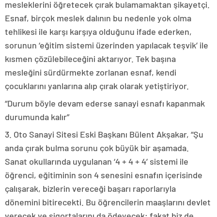
mesleklerini öğretecek çırak bulamamaktan şikayetçi.
Esnaf, birçok meslek dalının bu nedenle yok olma
tehlikesi ile karşı karşıya olduğunu ifade ederken,
sorunun ‘eğitim sistemi üzerinden yapılacak teşvik’ ile
kısmen çözülebileceğini aktarıyor. Tek başına
mesleğini sürdürmekte zorlanan esnaf, kendi
çocuklarını yanlarına alıp çırak olarak yetiştiriyor.
“Durum böyle devam ederse sanayi esnafı kapanmak
durumunda kalır”
3. Oto Sanayi Sitesi Eski Başkanı Bülent Akşakar, “Şu
anda çırak bulma sorunu çok büyük bir aşamada.
Sanat okullarında uygulanan ‘4 + 4 + 4’ sistemi ile
öğrenci, eğitiminin son 4 senesini esnafın içerisinde
çalışarak, bizlerin vereceği başarı raporlarıyla
dönemini bitirecekti. Bu öğrencilerin maaşlarını devlet
verecek ve sigortalarını da ödeyecek; fakat biz de