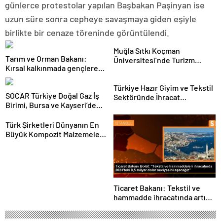
günlerce protestolar yapılan Başbakan Paşinyan ise
uzun süre sonra cepheye savaşmaya giden eşiyle
birlikte bir cenaze töreninde görüntülendi.
Muğla Sıtkı Koçman
Tarım ve Orman Bakanı:
Üniversitesi’nde Turizm
Kırsal kalkınmada gençlere
Sektörü ve Öğrenciler
ve kadınlara pozitif ayrımcılık
Buluştu
yapıyoruz
Türkiye Hazır Giyim ve Tekstil
SOCAR Türkiye Doğal Gaz İş
Sektöründe İhracat
Birimi, Bursa ve Kayseri’de
Hedeflerini Açıkladı
Şebeke Uzunluğunu Artıracak
Türk Şirketleri Dünyanın En
Büyük Kompozit Malzemeler
Fuarında
Ticaret Bakanı: Tekstil ve
hammadde ihracatında artış
var