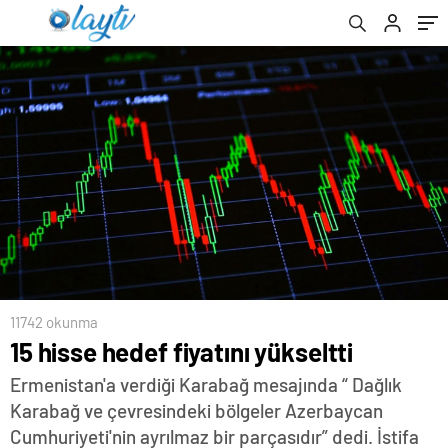
11742 okunma
15 hisse hedef fiyatını yükseltti
Ermenistan'a verdiği Karabağ mesajında “ Dağlık
Karabağ ve çevresindeki bölgeler Azerbaycan
Cumhuriyeti'nin ayrılmaz bir parçasıdır” dedi. İstifa