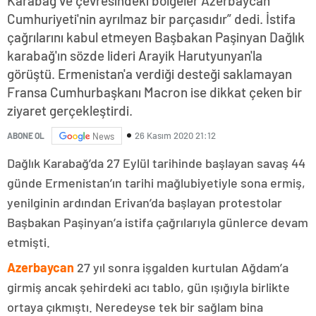
Karabağ ve çevresindeki bölgeler Azerbaycan
Cumhuriyeti'nin ayrılmaz bir parçasıdır” dedi. İstifa
çağrılarını kabul etmeyen Başbakan Paşinyan Dağlık
karabağ'ın sözde lideri Arayik Harutyunyan'la
görüştü. Ermenistan'a verdiği desteği saklamayan
Fransa Cumhurbaşkanı Macron ise dikkat çeken bir
ziyaret gerçekleştirdi.
26 Kasım 2020 21:12
ABONE OL
News
Dağlık Karabağ’da 27 Eylül tarihinde başlayan savaş 44
günde Ermenistan’ın tarihi mağlubiyetiyle sona ermiş,
yenilginin ardından Erivan’da başlayan protestolar
Başbakan Paşinyan’a istifa çağrılarıyla günlerce devam
etmişti.
Azerbaycan
27 yıl sonra işgalden kurtulan Ağdam’a
girmiş ancak şehirdeki acı tablo, gün ışığıyla birlikte
ortaya çıkmıştı. Neredeyse tek bir sağlam bina