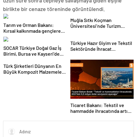
uzun süre sonra cepheye savaşmaya giden eşiyle
birlikte bir cenaze töreninde görüntülendi.
Muğla Sıtkı Koçman
Tarım ve Orman Bakanı:
Üniversitesi’nde Turizm
Kırsal kalkınmada gençlere
Sektörü ve Öğrenciler
ve kadınlara pozitif ayrımcılık
Buluştu
yapıyoruz
Türkiye Hazır Giyim ve Tekstil
SOCAR Türkiye Doğal Gaz İş
Sektöründe İhracat
Birimi, Bursa ve Kayseri’de
Hedeflerini Açıkladı
Şebeke Uzunluğunu Artıracak
Türk Şirketleri Dünyanın En
Büyük Kompozit Malzemeler
Fuarında
Ticaret Bakanı: Tekstil ve
hammadde ihracatında artış
var