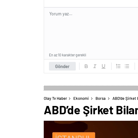
En az 10 karakter gerekli
Gönder
Olay Tv Haber
Ekonomi
Borsa
ABD’de Şirket 
ABD’de Şirket Bila