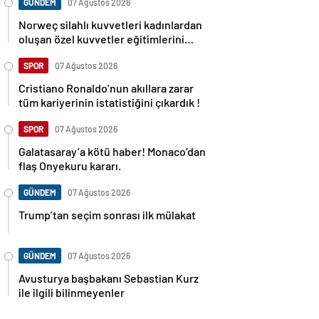
GÜNDEM
07 Ağustos 2026
Norweç silahlı kuvvetleri kadınlardan
oluşan özel kuvvetler eğitimlerini
başlattı.
SPOR
07 Ağustos 2026
Cristiano Ronaldo’nun akıllara zarar
tüm kariyerinin istatistiğini çıkardık !
SPOR
07 Ağustos 2026
Galatasaray’a kötü haber! Monaco’dan
flaş Onyekuru kararı.
GÜNDEM
07 Ağustos 2026
Trump’tan seçim sonrası ilk mülakat
GÜNDEM
07 Ağustos 2026
Avusturya başbakanı Sebastian Kurz
ile ilgili bilinmeyenler