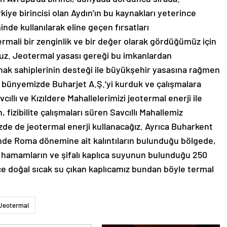
ye birincisi olan Aydın’ın bu kaynakları yeterince
nde kullanılarak eline geçen fırsatları
mali bir zenginlik ve bir değer olarak gördüğümüz için
ruz. Jeotermal yasası gereği bu imkanlardan
k sahiplerinin desteği ile büyükşehir yasasına rağmen
e bünyemizde Buharjet A.Ş.’yi kurduk ve çalışmalara
cıllı ve Kızıldere Mahallelerimizi jeotermal enerji ile
 fizibilite çalışmaları süren Savcıllı Mahallemiz
de de jeotermal enerji kullanacağız. Ayrıca Buharkent
de Roma dönemine ait kalıntıların bulunduğu bölgede,
hi hamamların ve şifalı kaplıca suyunun bulunduğu 250
ce doğal sıcak su çıkan kaplıcamız bundan böyle termal
Jeotermal