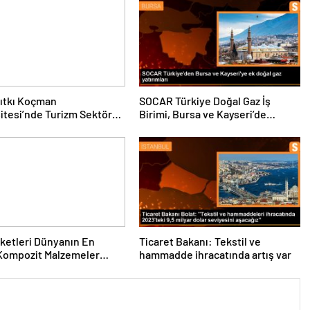
ıtkı Koçman
SOCAR Türkiye Doğal Gaz İş
itesi’nde Turizm Sektörü
Birimi, Bursa ve Kayseri’de
nciler Buluştu
Şebeke Uzunluğunu Artıracak
rketleri Dünyanın En
Ticaret Bakanı: Tekstil ve
Kompozit Malzemeler
hammadde ihracatında artış var
da