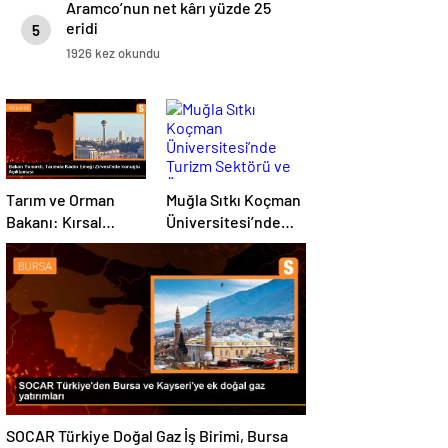
Aramco’nun net kârı yüzde 25
eridi
5
1926 kez okundu
Tarım ve Orman
Muğla Sıtkı Koçman
Bakanı: Kırsal
Üniversitesi’nde
kalkınmada
Turizm Sektörü ve
gençlere ve
Öğrenciler Buluştu
kadınlara pozitif
ayrımcılık yapıyoruz
SOCAR Türkiye Doğal Gaz İş Birimi, Bursa