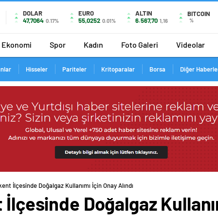
DOLAR
EURO
ALTIN
BITCOIN
47,7064
55,0252
6.567,70
%
0.17%
0.01%
1,16
Ekonomi
Spor
Kadın
Foto Galeri
Videolar
ınlar
Hisseler
Pariteler
Kritoparalar
Borsa
Diğer Haberle
kent İlçesinde Doğalgaz Kullanımı İçin Onay Alındı
 İlçesinde Doğalgaz Kullanı