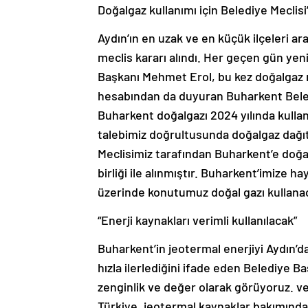
Doğalgaz kullanımı için Belediye Meclisi
Aydın’ın en uzak ve en küçük ilçeleri ar
meclis kararı alındı. Her geçen gün ye
Başkanı Mehmet Erol, bu kez doğalgaz m
hesabından da duyuran Buharkent Beled
Buharkent doğalgazı 2024 yılında kulla
talebimiz doğrultusunda doğalgaz dağıt
Meclisimiz tarafından Buharkent’e doğal
birliği ile alınmıştır. Buharkent’imize h
üzerinde konutumuz doğal gazı kullanac
“Enerji kaynakları verimli kullanılacak”
Buharkent’in jeotermal enerjiyi Aydın’da
hızla ilerlediğini ifade eden Belediye B
zenginlik ve değer olarak görüyoruz. ve
Türkiye, jeotermal kaynaklar bakımında