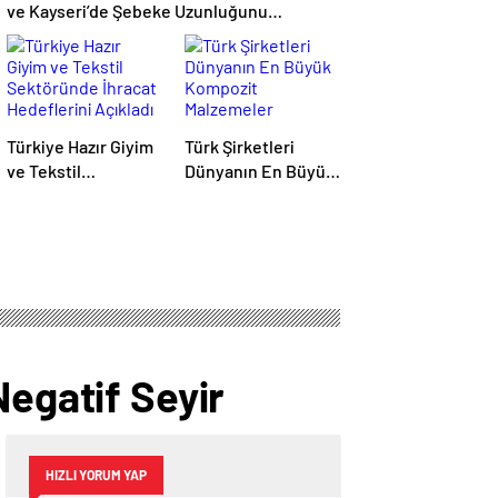
ve Kayseri’de Şebeke Uzunluğunu
Artıracak
Türkiye Hazır Giyim
Türk Şirketleri
ve Tekstil
Dünyanın En Büyük
Sektöründe İhracat
Kompozit
Hedeflerini Açıkladı
Malzemeler
Fuarında
Negatif Seyir
HIZLI YORUM YAP