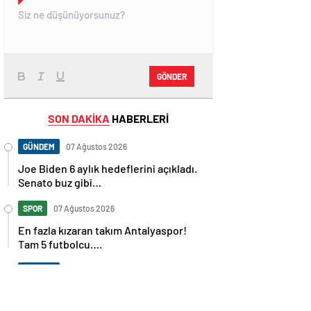
GÖNDER
SON DAKİKA
HABERLERİ
GÜNDEM
07 Ağustos 2026
Joe Biden 6 aylık hedeflerini açıkladı.
Senato buz gibi…
SPOR
07 Ağustos 2026
En fazla kızaran takım Antalyaspor!
Tam 5 futbolcu….
GÜNDEM
07 Ağustos 2026
Norweç silahlı kuvvetleri kadınlardan
oluşan özel kuvvetler eğitimlerini