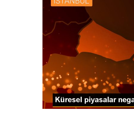
0
BEĞENDİM
ABONE OL