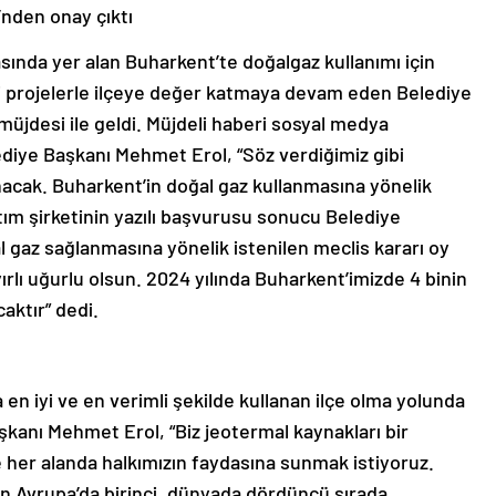
’nden onay çıktı
asında yer alan Buharkent’te doğalgaz kullanımı için
ni projelerle ilçeye değer katmaya devam eden Belediye
üjdesi ile geldi. Müjdeli haberi sosyal medya
iye Başkanı Mehmet Erol, “Söz verdiğimiz gibi
nacak. Buharkent’in doğal gaz kullanmasına yönelik
ım şirketinin yazılı başvurusu sonucu Belediye
 gaz sağlanmasına yönelik istenilen meclis kararı oy
ayırlı uğurlu olsun. 2024 yılında Buharkent’imizde 4 binin
aktır” dedi.
 en iyi ve en verimli şekilde kullanan ilçe olma yolunda
aşkanı Mehmet Erol, “Biz jeotermal kaynakları bir
 her alanda halkımızın faydasına sunmak istiyoruz.
n Avrupa’da birinci, dünyada dördüncü sırada.