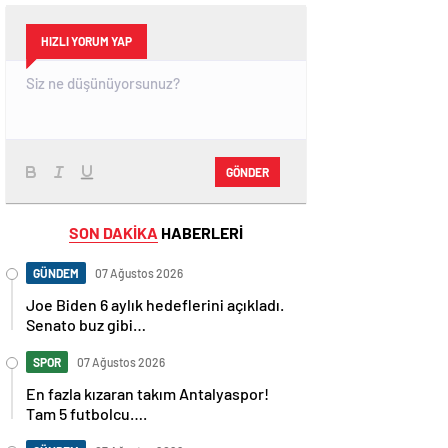
HIZLI YORUM YAP
GÖNDER
SON DAKİKA
HABERLERİ
GÜNDEM
07 Ağustos 2026
Joe Biden 6 aylık hedeflerini açıkladı.
Senato buz gibi…
SPOR
07 Ağustos 2026
En fazla kızaran takım Antalyaspor!
Tam 5 futbolcu….