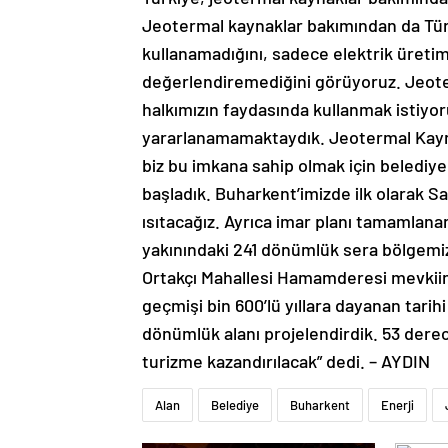
Jeotermal kaynaklar bakımından da Türki
kullanamadığını, sadece elektrik üretimi
değerlendiremediğini görüyoruz. Jeoter
halkımızın faydasında kullanmak istiyo
yararlanamamaktaydık. Jeotermal Kayna
biz bu imkana sahip olmak için belediy
başladık. Buharkent’imizde ilk olarak Sav
ısıtacağız. Ayrıca imar planı tamamlanan,
yakınındaki 241 dönümlük sera bölgemiz
Ortakçı Mahallesi Hamamderesi mevkiin
geçmişi bin 600’lü yıllara dayanan tari
dönümlük alanı projelendirdik. 53 dere
turizme kazandırılacak” dedi. – AYDIN
Alan
Belediye
Buharkent
Enerji