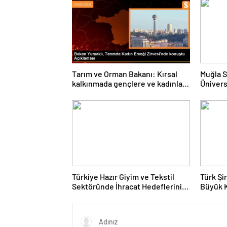
Tarım ve Orman Bakanı: Kırsal
Muğla S
kalkınmada gençlere ve kadınlara
Ünivers
pozitif ayrımcılık yapıyoruz
ve Öğre
Türkiye Hazır Giyim ve Tekstil
Türk Şi
Sektöründe İhracat Hedeflerini
Büyük 
Açıkladı
Fuarın