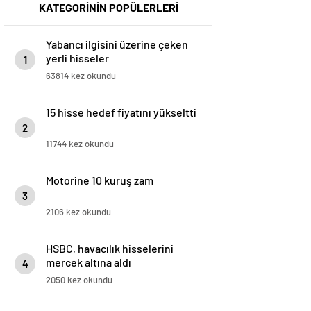
KATEGORİNİN POPÜLERLERİ
Yabancı ilgisini üzerine çeken
yerli hisseler
1
63814 kez okundu
15 hisse hedef fiyatını yükseltti
2
11744 kez okundu
Motorine 10 kuruş zam
3
2106 kez okundu
HSBC, havacılık hisselerini
mercek altına aldı
4
2050 kez okundu