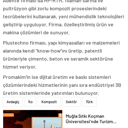
Adente firması da HP-RTM, filaman sarma ve
pultrüzyon gibi zorlu kompozit proseslerindeki
tecrübelerini kullanarak, yeni mühendislik teknolojileri
geliştirip uyguluyor. Firma, özelleştirilmiş ürün ve
makina çözümleri de sunuyor.
Plustechno firması, yapı kimyasalları ve malzemeleri
alanında kendi “know-how”ını üretip, patentli
ürünleriyle çimento, beton ve seramik sektörüne
hizmet veriyor.
Promakim’in ise dijital üretim ve baskı sistemleri
çözümlerindeki hizmetlerinin yanı sıra endüstriyel 3B
üretim sistemlerinde yatırımları bulunuyor.
Avdagiç
İto
Kompozit
Sektör
Türk
Muğla Sıtkı Koçman
Üniversitesi’nde Turizm
Sektörü ve Öğrenciler