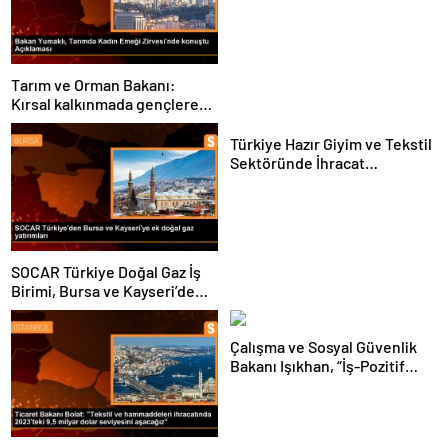
Buluştu
Tarım ve Orman Bakanı:
Kırsal kalkınmada gençlere
ve kadınlara pozitif ayrımcılık
yapıyoruz
Türkiye Hazır Giyim ve Tekstil
Sektöründe İhracat
Hedeflerini Açıkladı
SOCAR Türkiye Doğal Gaz İş
Birimi, Bursa ve Kayseri’de
Şebeke Uzunluğunu Artıracak
Çalışma ve Sosyal Güvenlik
Bakanı Işıkhan, “İş-Pozitif
Adana Tanıtım Programı”nda
konuştu Açıklaması