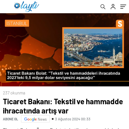
konuştu Açıklaması
237 okunma
Ticaret Bakanı: Tekstil ve hammadde
ihracatında artış var
3 Ağustos 2024 00:33
ABONE OL
News