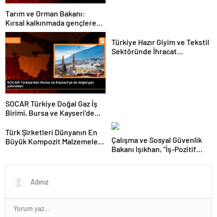
Tarım ve Orman Bakanı:
Kırsal kalkınmada gençlere
ve kadınlara pozitif ayrımcılık
yapıyoruz
Türkiye Hazır Giyim ve Tekstil
Sektöründe İhracat
Hedeflerini Açıkladı
SOCAR Türkiye Doğal Gaz İş
Birimi, Bursa ve Kayseri’de
Şebeke Uzunluğunu Artıracak
Türk Şirketleri Dünyanın En
Çalışma ve Sosyal Güvenlik
Büyük Kompozit Malzemeler
Bakanı Işıkhan, “İş-Pozitif
Fuarında
Adana Tanıtım Programı”nda
konuştu Açıklaması