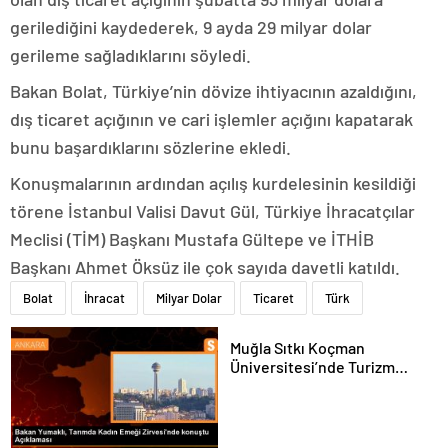
gerilediğini kaydederek, 9 ayda 29 milyar dolar
gerileme sağladıklarını söyledi.
Bakan Bolat, Türkiye’nin dövize ihtiyacının azaldığını,
dış ticaret açığının ve cari işlemler açığını kapatarak
bunu başardıklarını sözlerine ekledi.
Konuşmalarının ardından açılış kurdelesinin kesildiği
törene İstanbul Valisi Davut Gül, Türkiye İhracatçılar
Meclisi (TİM) Başkanı Mustafa Gültepe ve İTHİB
Başkanı Ahmet Öksüz ile çok sayıda davetli katıldı.
Bolat
İhracat
Milyar Dolar
Ticaret
Türk
Muğla Sıtkı Koçman
Üniversitesi’nde Turizm
Sektörü ve Öğrenciler
Buluştu