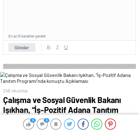
En az 10 karakter gerekli
Gönder
246 okunma
Çalışma ve Sosyal Güvenlik Bakanı
Işıkhan, “İş-Pozitif Adana Tanıtım
Programı”nda konuştu Açıklaması
0
0
0
0
3 Ağustos 2024 00:28
ABONE OL
News