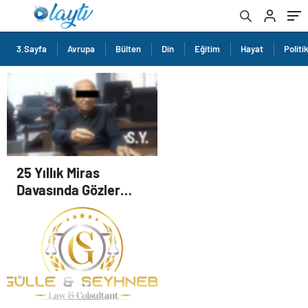
3.Sayfa
Avrupa
Bülten
Din
Eğitim
Hayat
Politi
25 Yıllık Miras
Davasında Gözler
Temmuz Ayındaki
Karar Duruşmasına
Çevrildi