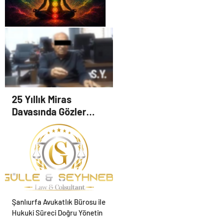
Zihnin Gizemli Sınırları ve
Ötesi : Nasılnedir.com
25 Yıllık Miras
Davasında Gözler
Temmuz Ayındaki
Karar Duruşmasına
Çevrildi
Şanlıurfa Avukatlık Bürosu ile
Hukuki Süreci Doğru Yönetin