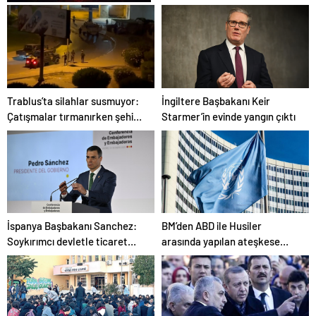
Zihnin Gizemli Sınırları ve
Ötesi : Nasılnedir.com
Trablus’ta silahlar susmuyor:
İngiltere Başbakanı Keir
Çatışmalar tırmanırken şehir
Starmer’in evinde yangın çıktı
alarmda
İspanya Başbakanı Sanchez:
BM’den ABD ile Husiler
Soykırımcı devletle ticaret
arasında yapılan ateşkese
yapmayız
ilişkin değerlendirme