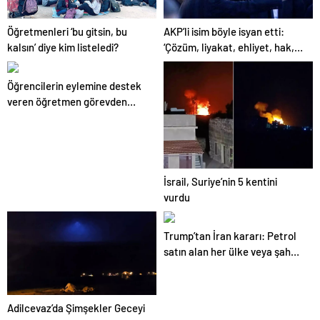
Öğretmenleri ‘bu gitsin, bu
AKP’li isim böyle isyan etti:
kalsın’ diye kim listeledi?
‘Çözüm, liyakat, ehliyet, hak,
adalet’
Öğrencilerin eylemine destek
veren öğretmen görevden
uzaklaştırıldı
İsrail, Suriye’nin 5 kentini
vurdu
Trump’tan İran kararı: Petrol
satın alan her ülke veya şahsa
yaptırım uygulanacak
Adilcevaz’da Şimşekler Geceyi