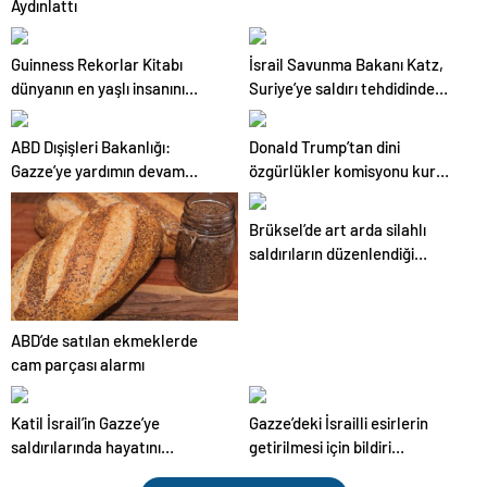
Aydınlattı
Guinness Rekorlar Kitabı
İsrail Savunma Bakanı Katz,
dünyanın en yaşlı insanını
Suriye’ye saldırı tehdidinde
açıkladı
bulundu
ABD Dışişleri Bakanlığı:
Donald Trump’tan dini
Gazze’ye yardımın devam
özgürlükler komisyonu kurma
etmesini istiyoruz
kararı
Brüksel’de art arda silahlı
saldırıların düzenlendiği
bölgede 2 kişi yaralandı
ABD’de satılan ekmeklerde
cam parçası alarmı
Katil İsrail’in Gazze’ye
Gazze’deki İsrailli esirlerin
saldırılarında hayatını
getirilmesi için bildiri
kaybedenlerin sayısı 51 bin
imzalayan İsraillilerin sayısı