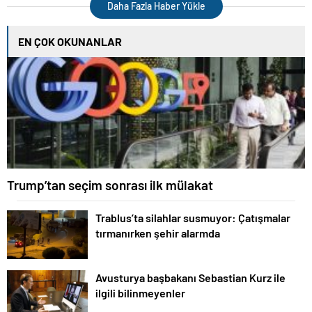
65’e yükseldi
122 bini aştı
Daha Fazla Haber Yükle
EN ÇOK OKUNANLAR
Trump’tan seçim sonrası ilk mülakat
Trablus’ta silahlar susmuyor: Çatışmalar
tırmanırken şehir alarmda
Avusturya başbakanı Sebastian Kurz ile
ilgili bilinmeyenler