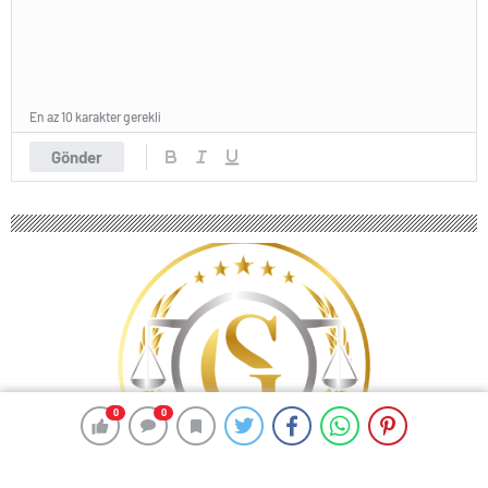
En az 10 karakter gerekli
Gönder
0
0
0
0