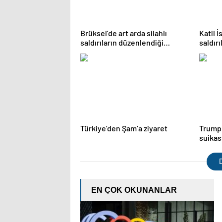
Brüksel’de art arda silahlı
Katil İ
saldırıların düzenlendiği
saldırı
bölgede 2 kişi yaralandı
kaybed
yüksel
Türkiye’den Şam’a ziyaret
Trump
suikas
bilgil
D
EN ÇOK OKUNANLAR