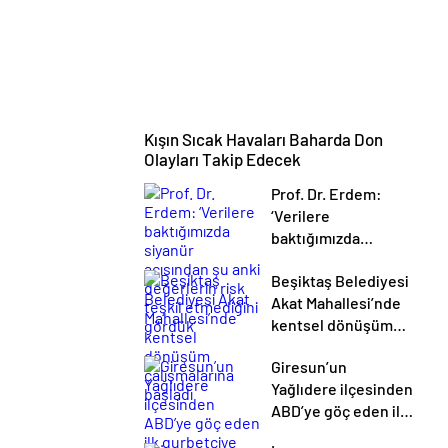
Kışın Sıcak Havaları Baharda Don
Olayları Takip Edecek
Prof. Dr. Erdem:
‘Verilere
baktığımızda
siyanür açısından şu
Beşiktaş Belediyesi
anki değerlerin risk
Akat Mahallesi’nde
teşkil etmediğini
kentsel dönüşüm
gördük’
çalışmalarına
Giresun’un
başladı
Yağlıdere ilçesinden
ABD’ye göç eden ilk
gurbetçiye anıt