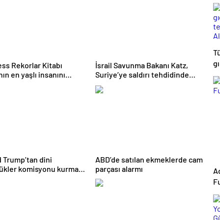
T
g
ss Rekorlar Kitabı
İsrail Savunma Bakanı Katz,
te
ın en yaşlı insanını
Suriye’ye saldırı tehdidinde
dı
bulundu
A
g
 Trump’tan dini
ABD’de satılan ekmeklerde cam
ükler komisyonu kurma
parçası alarmı
A
Fu