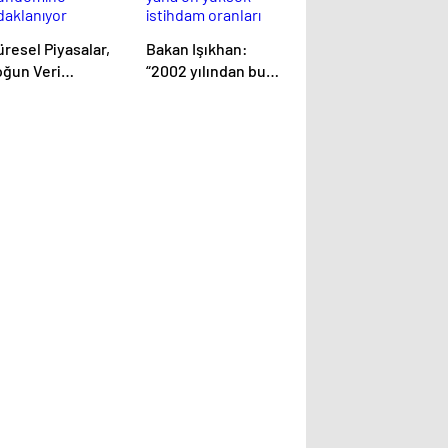
resel Piyasalar,
Bakan Işıkhan:
oğun Veri
“2002 yılından bu
ündemine
yana en yüksek
daklanıyor
istihdam oranları
bekleniyor”