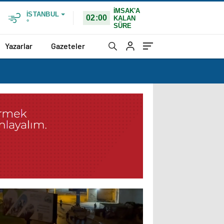
İMSAK'A
İSTANBUL
02:00
KALAN
°
SÜRE
Yazarlar
Gazeteler