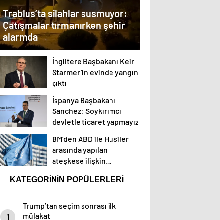
Trablus’ta silahlar susmuyor:
Çatışmalar tırmanırken şehir
alarmda
İngiltere Başbakanı Keir
Starmer’in evinde yangın
çıktı
İspanya Başbakanı
Sanchez: Soykırımcı
devletle ticaret yapmayız
BM’den ABD ile Husiler
arasında yapılan
ateşkese ilişkin
değerlendirme
KATEGORİNİN POPÜLERLERİ
Trump’tan seçim sonrası ilk
mülakat
1