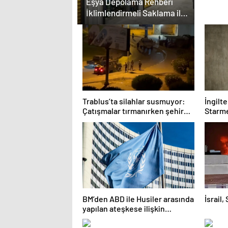
Eşya Depolama Rehberi
İklimlendirmeli Saklama ile
Güvenli Kullanım
Trablus’ta silahlar susmuyor:
İngilt
Çatışmalar tırmanırken şehir
Starme
alarmda
BM’den ABD ile Husiler arasında
İsrail,
yapılan ateşkese ilişkin
değerlendirme