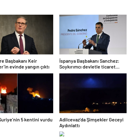
ere Başbakanı Keir
İspanya Başbakanı Sanchez:
r’in evinde yangın çıktı
Soykırımcı devletle ticaret
yapmayız
 Suriye’nin 5 kentini vurdu
Adilcevaz’da Şimşekler Geceyi
Aydınlattı