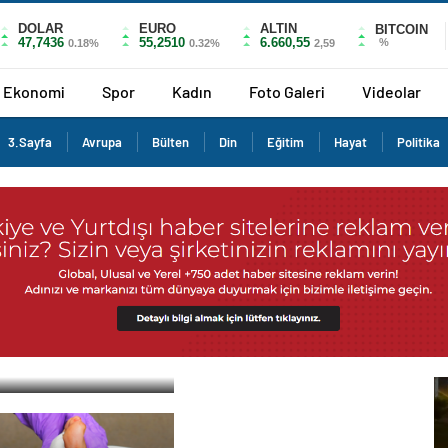
DOLAR
EURO
ALTIN
BITCOIN
47,7436
55,2510
6.660,55
%
0.18%
0.32%
2,59
Ekonomi
Spor
Kadın
Foto Galeri
Videolar
3.Sayfa
Avrupa
Bülten
Din
Eğitim
Hayat
Politika
stat Tedavisi Ankara