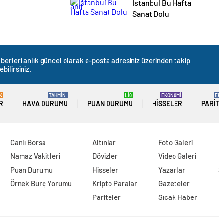
İstanbul Bu Hafta
Sanat Dolu
berleri anlık güncel olarak e-posta adresiniz üzerinden takip
ebilirsiniz.
K
TAHMİNİ
LİG
EKONOMİ
E
R
HAVA DURUMU
PUAN DURUMU
HISSELER
PARI
Canlı Borsa
Altınlar
Foto Galeri
Namaz Vakitleri
Dövizler
Video Galeri
Puan Durumu
Hisseler
Yazarlar
Örnek Burç Yorumu
Kripto Paralar
Gazeteler
Pariteler
Sıcak Haber