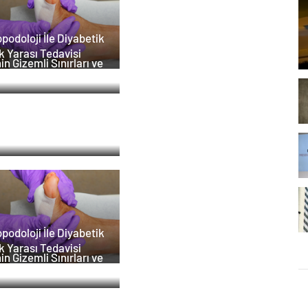
podoloji İle Diyabetik
k Yarası Tedavisi
in Gizemli Sınırları ve
i : Nasılnedir.com
stat Tedavisi Ankara
podoloji İle Diyabetik
k Yarası Tedavisi
in Gizemli Sınırları ve
i : Nasılnedir.com