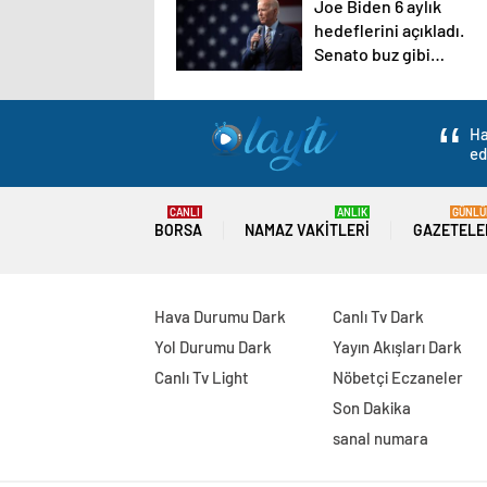
Joe Biden 6 aylık
hedeflerini açıkladı.
Senato buz gibi…
Ha
ed
CANLI
ANLIK
GÜNLÜ
BORSA
NAMAZ VAKITLERI
GAZETELE
Hava Durumu Dark
Canlı Tv Dark
Yol Durumu Dark
Yayın Akışları Dark
Canlı Tv Light
Nöbetçi Eczaneler
Son Dakika
sanal numara