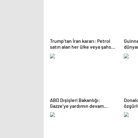
Trump’tan İran kararı: Petrol
Guinne
satın alan her ülke veya şahsa
dünyan
yaptırım uygulanacak
açıkla
ABD Dışişleri Bakanlığı:
Donald
Gazze’ye yardımın devam
özgürl
etmesini istiyoruz
kararı