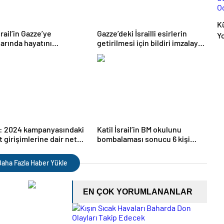
Kü
srail’in Gazze’ye
Gazze’deki İsrailli esirlerin
Y
larında hayatını
getirilmesi için bildiri imzalayan
G
enlerin sayısı 51 bin 65’e
İsraillilerin sayısı 122 bini aştı
O
di
: 2024 kampanyasındaki
Katil İsrail’in BM okulunu
t girişimlerine dair net
bombalaması sonucu 6 kişi
endirilmedim
öldü
aha Fazla Haber Yükle
EN ÇOK YORUMLANANLAR