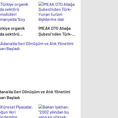
ürkiye organik
İMEAK DTO Aliağa
ıda sektörü
Şubesi’nden Türk-
msilcileri
Yunan turizm
lmanya’da “boy
ilişkilerine dair
österdi”
olumlu beklenti
dana’da Geri Dönüşüm ve Atık Yönetimi
arı Başladı