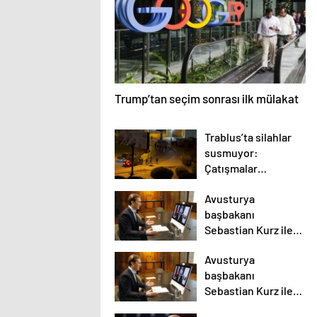
Trump’tan seçim sonrası ilk mülakat
Trablus’ta silahlar
susmuyor:
Çatışmalar
tırmanırken şehir
Avusturya
alarmda
başbakanı
Sebastian Kurz ile
ilgili bilinmeyenler
Avusturya
başbakanı
Sebastian Kurz ile
ilgili bilinmeyenler