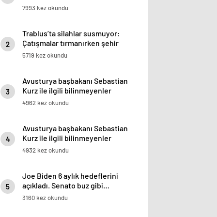
7993 kez okundu
Trablus’ta silahlar susmuyor:
Çatışmalar tırmanırken şehir
2
alarmda
5719 kez okundu
Avusturya başbakanı Sebastian
Kurz ile ilgili bilinmeyenler
3
4962 kez okundu
Avusturya başbakanı Sebastian
Kurz ile ilgili bilinmeyenler
4
4932 kez okundu
Joe Biden 6 aylık hedeflerini
açıkladı. Senato buz gibi…
5
3160 kez okundu