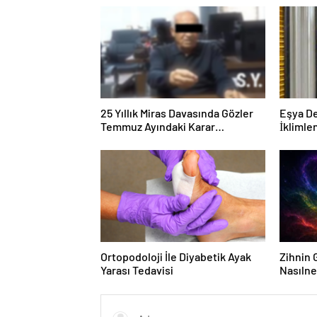
25 Yıllık Miras Davasında Gözler
Eşya D
Temmuz Ayındaki Karar
İkliml
Duruşmasına Çevrildi
Güvenli
Ortopodoloji İle Diyabetik Ayak
Zihnin G
Yarası Tedavisi
Nasılne