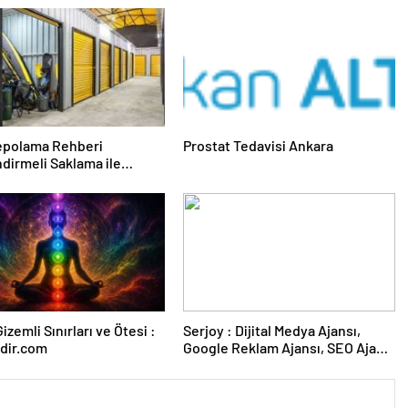
epolama Rehberi
Prostat Tedavisi Ankara
endirmeli Saklama ile
 Kullanım
izemli Sınırları ve Ötesi :
Serjoy : Dijital Medya Ajansı,
dir.com
Google Reklam Ajansı, SEO Ajansı
ve Web Tasarım Ajansı