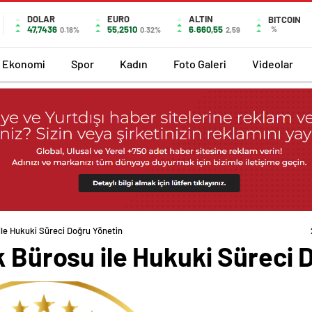
DOLAR
EURO
ALTIN
BITCOIN
47,7436
55,2510
6.660,55
%
0.18%
0.32%
2,59
Ekonomi
Spor
Kadın
Foto Galeri
Videolar
ile Hukuki Süreci Doğru Yönetin
k Bürosu ile Hukuki Süreci 