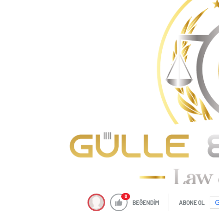
0
BEĞENDİM
ABONE OL