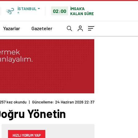
İMSAK'A
İSTANBUL
02:00
KALAN SÜRE
°
Yazarlar
Gazeteler
257 kez okundu
|
Güncelleme: 24 Haziran 2026 22:37
Doğru Yönetin
HIZLI YORUM YAP