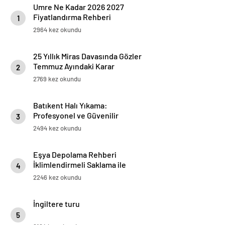
Umre Ne Kadar 2026 2027
Fiyatlandırma Rehberi
1
2964 kez okundu
25 Yıllık Miras Davasında Gözler
Temmuz Ayındaki Karar
2
Duruşmasına Çevrildi
2769 kez okundu
Batıkent Halı Yıkama:
Profesyonel ve Güvenilir
3
Hizmetler
2494 kez okundu
Eşya Depolama Rehberi
İklimlendirmeli Saklama ile
4
Güvenli Kullanım
2246 kez okundu
İngiltere turu
5