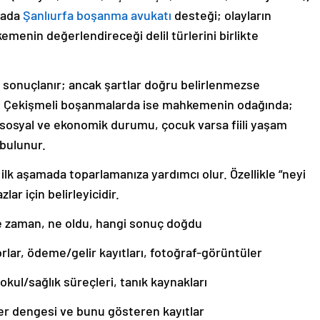
ktada
Şanlıurfa boşanma avukatı
desteği; olayların
emenin değerlendireceği delil türlerini birlikte
ı sonuçlanır; ancak şartlar doğru belirlenmezse
ir. Çekişmeli boşanmalarda ise mahkemenin odağında;
n sosyal ve ekonomik durumu, çocuk varsa fiili yaşam
 bulunur.
ı ilk aşamada toparlamanıza yardımcı olur. Özellikle “neyi
lar için belirleyicidir.
: Ne zaman, ne oldu, hangi sonuç doğdu
orlar, ödeme/gelir kayıtları, fotoğraf-görüntüler
 okul/sağlık süreçleri, tanık kaynakları
ider dengesi ve bunu gösteren kayıtlar