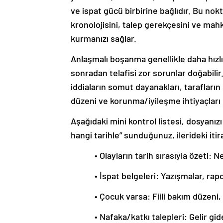
ve ispat gücü birbirine bağlıdır. Bu no
kronolojisini, talep gerekçesini ve mahk
kurmanızı sağlar.
Anlaşmalı boşanma genellikle daha hızl
sonradan telafisi zor sorunlar doğabil
iddiaların somut dayanakları, tarafları
düzeni ve korunma/iyileşme ihtiyaçları
Aşağıdaki mini kontrol listesi, dosyanız
hangi tarihle” sunduğunuz, ilerideki itiraz
• Olayların tarih sırasıyla özeti
• İspat belgeleri: Yazışmalar, rap
• Çocuk varsa: Fiili bakım düzeni,
• Nafaka/katkı talepleri: Gelir g