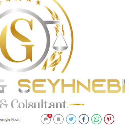
0
News