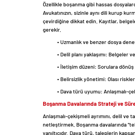
Özellikle boşanma gibi hassas dosyalard
Avukatınızın, sizinle aynı dili kurup ku
çevirdiğine dikkat edin. Kayıtlar, belgel
gerekir.
• Uzmanlık ve benzer dosya deney
• Delil planı yaklaşımı: Belgeler v
• İletişim düzeni: Sorulara dönüş
• Belirsizlik yönetimi: Olası risk
• Dava türü uyumu: Anlaşmalı-çek
Boşanma Davalarında Strateji ve Sür
Anlaşmalı-çekişmeli ayrımını, delil ve 
netleştirmek. Boşanma davalarında “tek
yanıltıcıdır. Dava türü, taleplerin kapsam