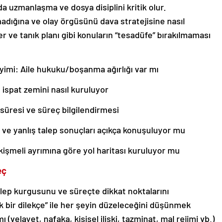
a uzmanlaşma ve dosya disiplini kritik olur.
rmadığına ve olay örgüsünü dava stratejisine nasıl
er ve tanık planı gibi konuların “tesadüfe” bırakılmaması
imi: Aile hukuku/boşanma ağırlığı var mı
e ispat zemini nasıl kuruluyor
 süresi ve süreç bilgilendirmesi
ler ve yanlış talep sonuçları açıkça konuşuluyor mu
işmeli ayrımına göre yol haritası kuruluyor mu
eç
talep kurgusunu ve süreçte dikkat noktalarını
 bir dilekçe” ile her şeyin düzeleceğini düşünmek
ı (velayet, nafaka, kişisel ilişki, tazminat, mal rejimi vb.)