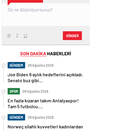
GÖNDER
SON DAKİKA
HABERLERİ
GÜNDEM
09 Ağustos 2026
Joe Biden 6 aylık hedeflerini açıkladı.
Senato buz gibi…
SPOR
09 Ağustos 2026
En fazla kızaran takım Antalyaspor!
Tam 5 futbolcu….
GÜNDEM
09 Ağustos 2026
Norweç silahlı kuvvetleri kadınlardan