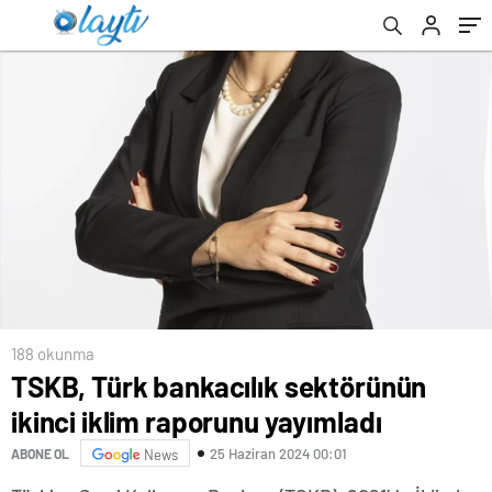
Projesini Anlattı
188 okunma
TSKB, Türk bankacılık sektörünün
ikinci iklim raporunu yayımladı
25 Haziran 2024 00:01
ABONE OL
News