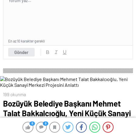
En az 10 karakter gerekli
Gönder
199 okunma
Bozüyük Belediye Başkanı Mehmet
Talat Bakkalcıoğlu, Yeni Küçük Sanayi
Merkezi Projesini Anlattı
0
0
0
0
24 Haziran 2024 00:30
ABONE OL
News