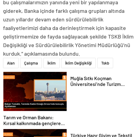
bu çalışmalarımızın yanında yeni bir yapılanmaya
giderek, Banka içinde farklı çalışma grupları altında
uzun yıllardır devam eden sürdürülebilirlik
faaliyetlerimizi daha da derinleştirmek için kapasite
geliştirmemize de fayda sağlayacak şekilde TSKB İklim
Değişikliği ve Sürdürülebilirlik Yönetimi Müdürlüğü’nü
kurduk.” açıklamasında bulundu.
Alan
Çalışma
İklim
İklim Değişikliği
Tskb
Muğla Sıtkı Koçman
Üniversitesi’nde Turizm
Sektörü ve Öğrenciler
Buluştu
Tarım ve Orman Bakanı:
Kırsal kalkınmada gençlere
ve kadınlara pozitif ayrımcılık
yapıyoruz
Türkiye Hazır Giyim ve Tekstil