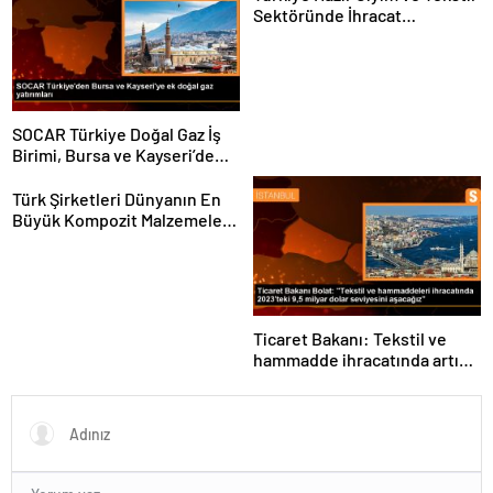
Sektöründe İhracat
Hedeflerini Açıkladı
SOCAR Türkiye Doğal Gaz İş
Birimi, Bursa ve Kayseri’de
Şebeke Uzunluğunu Artıracak
Türk Şirketleri Dünyanın En
Büyük Kompozit Malzemeler
Fuarında
Ticaret Bakanı: Tekstil ve
hammadde ihracatında artış
var