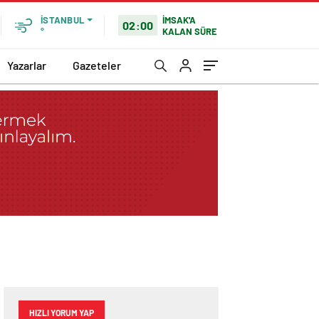
İMSAK'A
İSTANBUL
02:00
KALAN SÜRE
°
Yazarlar
Gazeteler
HIZLI YORUM YAP