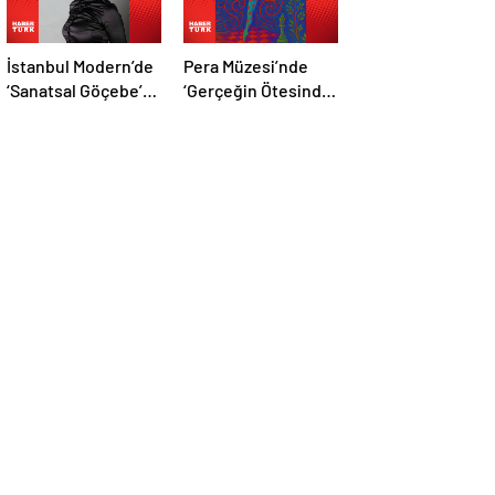
İstanbul Modern’de
Pera Müzesi’nde
‘Sanatsal Göçebe’
‘Gerçeğin Ötesinde,
söyleşisi
Hayalin Kıyısında’