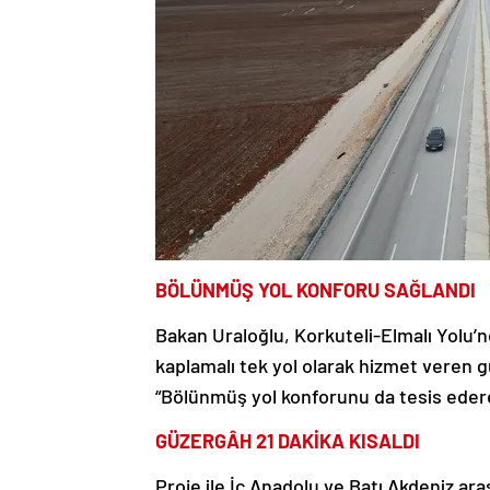
BÖLÜNMÜŞ YOL KONFORU SAĞLANDI
Bakan Uraloğlu, Korkuteli-Elmalı Yolu’n
kaplamalı tek yol olarak hizmet veren gü
“Bölünmüş yol konforunu da tesis ederek
GÜZERGÂH 21 DAKİKA KISALDI
Proje ile İç Anadolu ve Batı Akdeniz aras