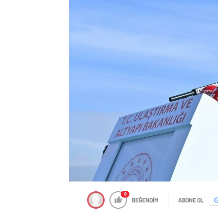
0
BEĞENDİM
ABONE OL