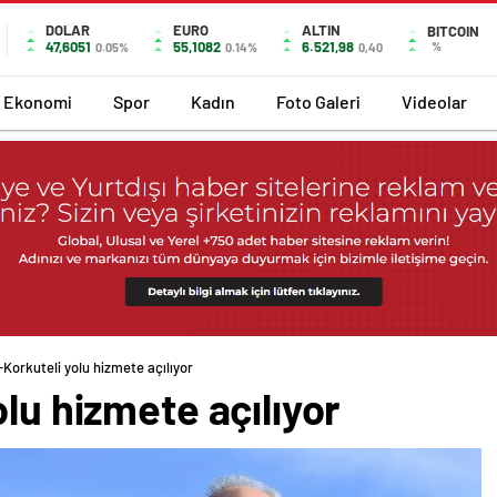
DOLAR
EURO
ALTIN
BITCOIN
47,6051
55,1082
6.521,98
%
0.05%
0.14%
0,40
Ekonomi
Spor
Kadın
Foto Galeri
Videolar
-Korkuteli yolu hizmete açılıyor
olu hizmete açılıyor