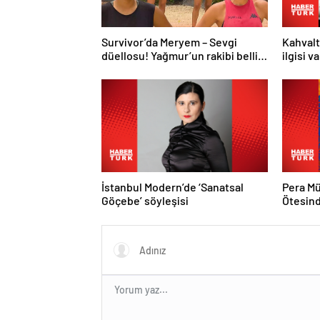
Survivor’da Meryem – Sevgi
Kahvalt
düellosu! Yağmur’un rakibi belli
ilgisi v
oldu
İstanbul Modern’de ‘Sanatsal
Pera Mü
Göçebe’ söyleşisi
Ötesind