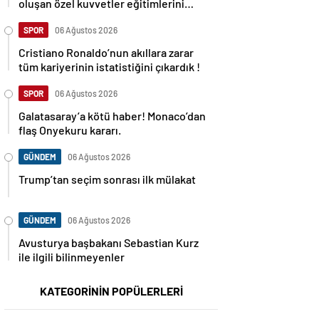
oluşan özel kuvvetler eğitimlerini
başlattı.
SPOR
06 Ağustos 2026
Cristiano Ronaldo’nun akıllara zarar
tüm kariyerinin istatistiğini çıkardık !
SPOR
06 Ağustos 2026
Galatasaray’a kötü haber! Monaco’dan
flaş Onyekuru kararı.
GÜNDEM
06 Ağustos 2026
Trump’tan seçim sonrası ilk mülakat
GÜNDEM
06 Ağustos 2026
Avusturya başbakanı Sebastian Kurz
ile ilgili bilinmeyenler
KATEGORİNİN POPÜLERLERİ