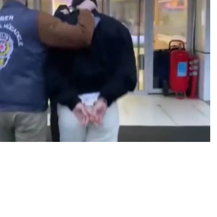
0
News
 İstanbul Emniyeti Siber Suçlarla Mücadele Şube
medya platformları üzerinden sahte ilanlar vererek