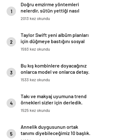
Doğru emzirme yöntemleri
nelerdir, sütün yettiği nasıl
1
anlaşılır?
2013 kez okundu
Taylor Swift yeni albüm planları
için düğmeye bastığını sosyal
2
medyadan duyurdu!
1593 kez okundu
Bu kış kombinlere doyacağınız
onlarca model ve onlarca detay.
3
1533 kez okundu
Takı ve makyaj uyumuna trend
örnekleri sizler için derledik.
4
1525 kez okundu
Annelik duygusunun ortak
tanımı diyebileceğimiz 10 başlık.
5