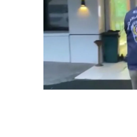
0
BEĞENDİM
ABONE OL
“Nitelikli Dolandırıcılık” operasyonunu
Müdürlüğü Polisleri düzenledi. Sosyal 