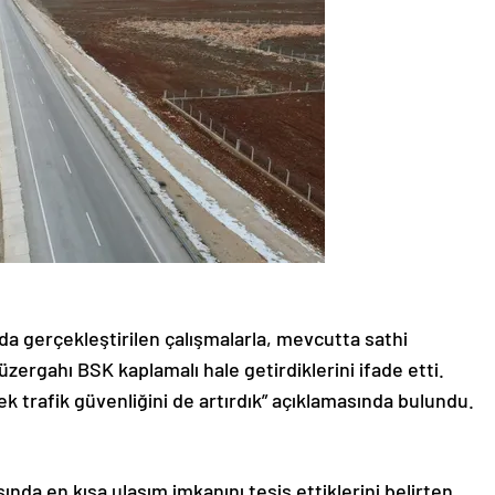
da gerçekleştirilen çalışmalarla, mevcutta sathi
zergahı BSK kaplamalı hale getirdiklerini ifade etti.
 trafik güvenliğini de artırdık” açıklamasında bulundu.
ında en kısa ulaşım imkanını tesis ettiklerini belirten