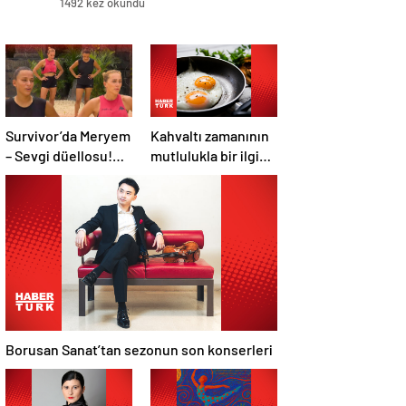
1492 kez okundu
Survivor’da Meryem
Kahvaltı zamanının
– Sevgi düellosu!
mutlulukla bir ilgisi
Yağmur’un rakibi
var mı?
belli oldu
Borusan Sanat’tan sezonun son konserleri