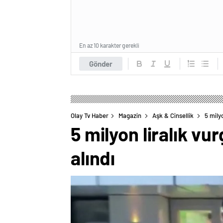
En az 10 karakter gerekli
Gönder
Olay Tv Haber
Magazin
Aşk & Cinsellik
5 mily
5 milyon liralık v
alındı