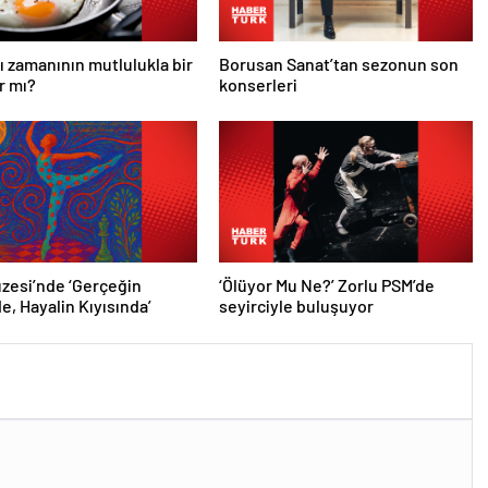
ı zamanının mutlulukla bir
Borusan Sanat’tan sezonun son
ar mı?
konserleri
zesi’nde ‘Gerçeğin
‘Ölüyor Mu Ne?’ Zorlu PSM’de
e, Hayalin Kıyısında’
seyirciyle buluşuyor