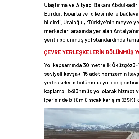
Ulaştırma ve Altyapı Bakanı Abdulkadir U
Burdur, Isparta ve iç kesimlere bağlaya
bildirdi. Uraloğlu, “Türkiye’nin meyve ye
merkezleri arasında yer alan Antalya’nın
şeritli bölünmüş yol standardında tama
ÇEVRE YERLEŞKELERİN BÖLÜNMÜŞ Y
Yol kapsamında 30 metrelik Öküzgözü-1 
seviyeli kavşak, 15 adet hemzemin kavşa
yerleşkelerin bölünmüş yola bağlantısını
kaplamalı bölünmüş yol olarak hizmet ve
içerisinde bitümlü sıcak karışım (BSK) ka