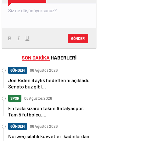
GÖNDER
SON DAKİKA
HABERLERİ
GÜNDEM
06 Ağustos 2026
Joe Biden 6 aylık hedeflerini açıkladı.
Senato buz gibi…
SPOR
06 Ağustos 2026
En fazla kızaran takım Antalyaspor!
Tam 5 futbolcu….
GÜNDEM
06 Ağustos 2026
Norweç silahlı kuvvetleri kadınlardan