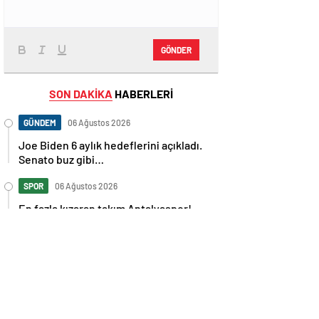
GÖNDER
SON DAKİKA
HABERLERİ
GÜNDEM
06 Ağustos 2026
Joe Biden 6 aylık hedeflerini açıkladı.
Senato buz gibi…
SPOR
06 Ağustos 2026
En fazla kızaran takım Antalyaspor!
Tam 5 futbolcu….
GÜNDEM
06 Ağustos 2026
Norweç silahlı kuvvetleri kadınlardan
oluşan özel kuvvetler eğitimlerini
başlattı.
SPOR
06 Ağustos 2026