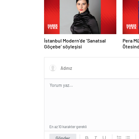
İstanbul Modern’de ‘Sanatsal
Pera Mü
Göçebe’ söyleşisi
Ötesind
En az 10 karakter gerekli
Gönder