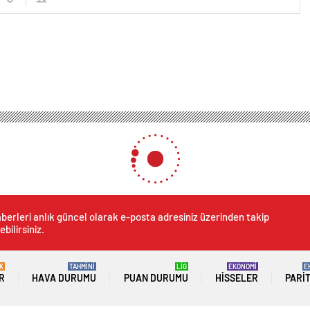
berleri anlık güncel olarak e-posta adresiniz üzerinden takip
ebilirsiniz.
K
TAHMİNİ
LİG
EKONOMİ
E
R
HAVA DURUMU
PUAN DURUMU
HISSELER
PARI