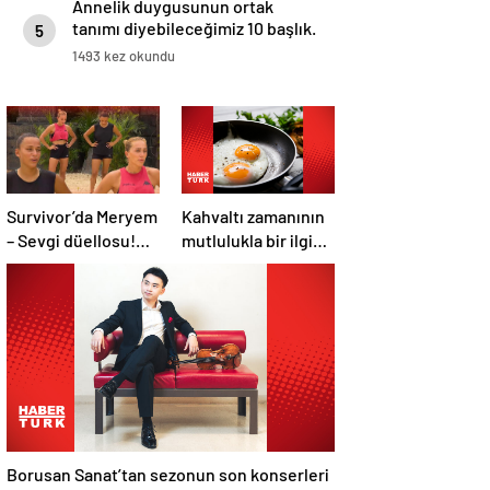
Annelik duygusunun ortak
tanımı diyebileceğimiz 10 başlık.
5
1493 kez okundu
Survivor’da Meryem
Kahvaltı zamanının
– Sevgi düellosu!
mutlulukla bir ilgisi
Yağmur’un rakibi
var mı?
belli oldu
Borusan Sanat’tan sezonun son konserleri