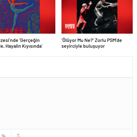
zesi’nde ‘Gerçeğin
‘Ölüyor Mu Ne?’ Zorlu PSM’de
e, Hayalin Kıyısında’
seyirciyle buluşuyor