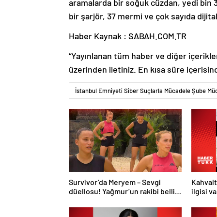
aramalarda bir soğuk cüzdan, yedi bin 325
bir şarjör, 37 mermi ve çok sayıda dijit
Haber Kaynak : SABAH.COM.TR
“Yayınlanan tüm haber ve diğer içerikler i
üzerinden iletiniz. En kısa süre içerisin
İstanbul Emniyeti Siber Suçlarla Mücadele Şube Mü
Survivor’da Meryem – Sevgi
Kahvalt
düellosu! Yağmur’un rakibi belli
ilgisi v
oldu