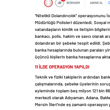
BEĞENDİM
ABONE OL
“Nitelikli Dolandırıcılık” operasyonunu
Müdürlüğü Polisleri düzenledi. Sosyal 
vatandaşların kimlik ve iletişim bilgiler
bankacı, polis, hakim ve savcı olarak ar
dolandıran bir şebeke tespit edildi. Şe
banka hesaplarında bulunan paraları yi
üçüncü kişilerin banka hesaplarına aktar
11 İLDE OPERASYON YAPILDI
Teknik ve fiziki takiplerin ardından ban
çalışmalarında, şebeke üyelerinin soruşt
eyleminde toplam beş milyon 121 bin 661 
merkezli olarak Adıyaman, Adana, Balıke
Mersin İlleri’nde eş zamanlı operasyon y