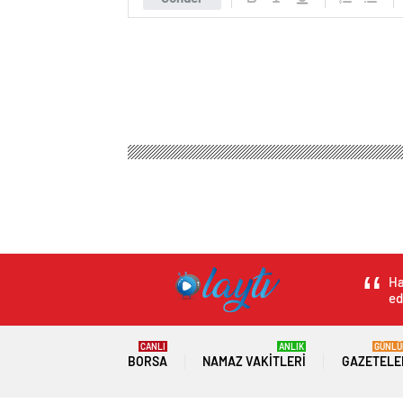
Ha
ed
CANLI
ANLIK
GÜNLÜ
BORSA
NAMAZ VAKITLERI
GAZETELE