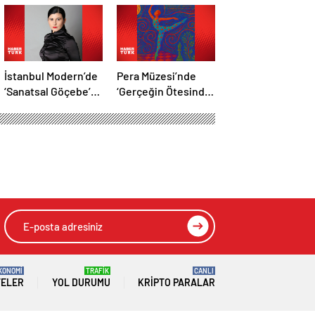
İstanbul Modern’de
Pera Müzesi’nde
‘Sanatsal Göçebe’
‘Gerçeğin Ötesinde,
söyleşisi
Hayalin Kıyısında’
KONOMİ
TRAFİK
CANLI
TELER
YOL DURUMU
KRIPTO PARALAR