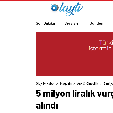
Son Dakika
Servisler
Gündem
Olay Tv Haber
Magazin
Aşk & Cinsellik
5 mily
5 milyon liralık v
alındı