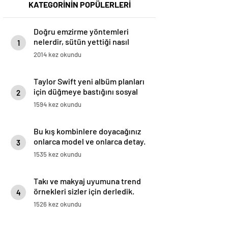
KATEGORİNİN POPÜLERLERİ
Doğru emzirme yöntemleri
nelerdir, sütün yettiği nasıl
1
anlaşılır?
2014 kez okundu
Taylor Swift yeni albüm planları
için düğmeye bastığını sosyal
2
medyadan duyurdu!
1594 kez okundu
Bu kış kombinlere doyacağınız
onlarca model ve onlarca detay.
3
1535 kez okundu
Takı ve makyaj uyumuna trend
örnekleri sizler için derledik.
4
1526 kez okundu