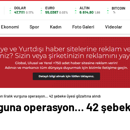
DOLAR
EURO
ALTIN
BITCOIN
47,7111
55,0387
6.614,80
%
0.17%
0.03%
1,88
Ekonomi
Spor
Kadın
Foto Galeri
Videolar
on liralık vurguna operasyon… 42 şebeke üyesi gözaltına alındı
urguna operasyon… 42 şebek