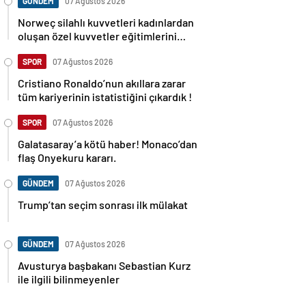
GÜNDEM
07 Ağustos 2026
Norweç silahlı kuvvetleri kadınlardan
oluşan özel kuvvetler eğitimlerini
başlattı.
SPOR
07 Ağustos 2026
Cristiano Ronaldo’nun akıllara zarar
tüm kariyerinin istatistiğini çıkardık !
SPOR
07 Ağustos 2026
Galatasaray’a kötü haber! Monaco’dan
flaş Onyekuru kararı.
GÜNDEM
07 Ağustos 2026
Trump’tan seçim sonrası ilk mülakat
GÜNDEM
07 Ağustos 2026
Avusturya başbakanı Sebastian Kurz
ile ilgili bilinmeyenler