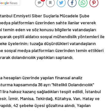
News
 İstanbul Emniyeti Siber Suçlarla Mücadele Şube
medya platformları üzerinden sahte ilanlar vererek
ini temin eden ve söz konusu bilgilerle vatandaşları
ayarak çeşitli aldatıcı sosyal mühendislik yöntemleri ile
beke üyelerinin; tuzağa düşürdükleri vatandaşların
ne sosyal medya platformları üzerinden temin ettikleri
arak dolandırıcılık yaptıkları saptandı.
ka hesapları üzerinde yapılan finansal analiz
urma kapsamında 36 ayrı “Nitelikli Dolandırıcılık”
lira haksız kazanç sağladıkları tespit edildi. İstanbul
sir, İzmir, Manisa, Tekirdağ, Kütahya, Van, Hatay ve
apıldı. 42 şebeke üyesi gözaltına alındı. Yapılan