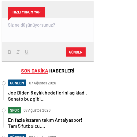
HIZLI YORUM YAP
GÖNDER
SON DAKİKA
HABERLERİ
GÜNDEM
07 Ağustos 2026
Joe Biden 6 aylık hedeflerini açıkladı.
Senato buz gibi…
SPOR
07 Ağustos 2026
En fazla kızaran takım Antalyaspor!
Tam 5 futbolcu….