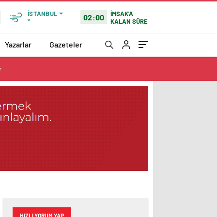
İMSAK'A
İSTANBUL
02:00
KALAN SÜRE
°
Yazarlar
Gazeteler
r
HIZLI YORUM YAP