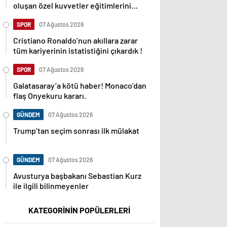
oluşan özel kuvvetler eğitimlerini
başlattı.
SPOR
07 Ağustos 2026
Cristiano Ronaldo’nun akıllara zarar
tüm kariyerinin istatistiğini çıkardık !
SPOR
07 Ağustos 2026
Galatasaray’a kötü haber! Monaco’dan
flaş Onyekuru kararı.
GÜNDEM
07 Ağustos 2026
Trump’tan seçim sonrası ilk mülakat
GÜNDEM
07 Ağustos 2026
Avusturya başbakanı Sebastian Kurz
ile ilgili bilinmeyenler
KATEGORİNİN POPÜLERLERİ