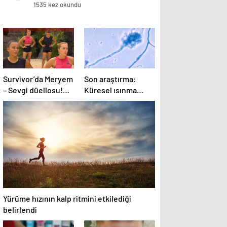
1535 kez okundu
Survivor’da Meryem
Son araştırma:
– Sevgi düellosu!
Küresel ısınma
Yağmur’un rakibi
ölümcül mantar
belli oldu
hastalığını yayabilir
Yürüme hızının kalp ritmini etkilediği
belirlendi