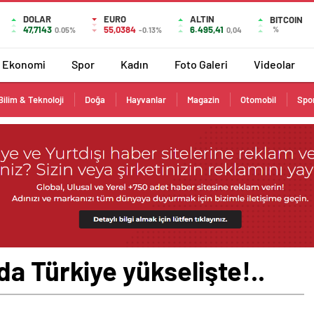
DOLAR
EURO
ALTIN
BITCOIN
47,7143
55,0384
6.495,41
%
0.05%
-0.13%
0,04
Ekonomi
Spor
Kadın
Foto Galeri
Videolar
Bilim & Teknoloji
Doğa
Hayvanlar
Magazin
Otomobil
Spo
a Türkiye yükselişte!..