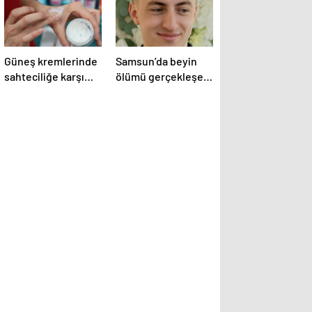
Güneş kremlerinde
Samsun’da beyin
sahteciliğe karşı
ölümü gerçekleşen
dikkat
hastanın organları
bağışlandı