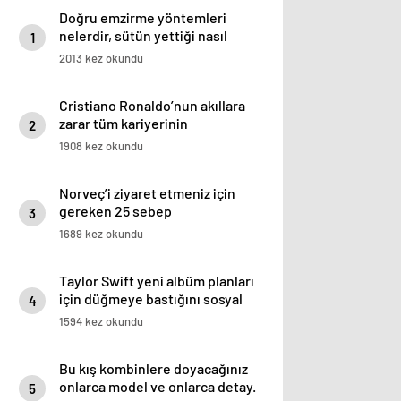
Doğru emzirme yöntemleri
nelerdir, sütün yettiği nasıl
1
anlaşılır?
2013 kez okundu
Cristiano Ronaldo’nun akıllara
zarar tüm kariyerinin
2
istatistiğini çıkardık !
1908 kez okundu
Norveç’i ziyaret etmeniz için
gereken 25 sebep
3
1689 kez okundu
Taylor Swift yeni albüm planları
için düğmeye bastığını sosyal
4
medyadan duyurdu!
1594 kez okundu
Bu kış kombinlere doyacağınız
onlarca model ve onlarca detay.
5