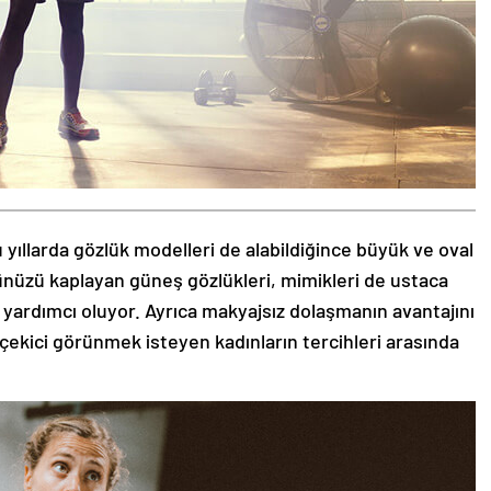
 yıllarda gözlük modelleri de alabildiğince büyük ve oval
zünüzü kaplayan güneş gözlükleri, mimikleri de ustaca
 yardımcı oluyor. Ayrıca makyajsız dolaşmanın avantajını
 çekici görünmek isteyen kadınların tercihleri arasında