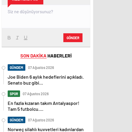
GÖNDER
SON DAKİKA
HABERLERİ
GÜNDEM
07 Ağustos 2026
Joe Biden 6 aylık hedeflerini açıkladı.
Senato buz gibi…
SPOR
07 Ağustos 2026
En fazla kızaran takım Antalyaspor!
Tam 5 futbolcu….
GÜNDEM
07 Ağustos 2026
Norweç silahlı kuvvetleri kadınlardan