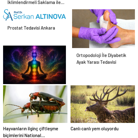
İklimlendirmeli Saklama ile
Güvenli Kullanım
Prostat Tedavisi Ankara
Ortopodoloji İle Diyabetik
Ayak Yarası Tedavisi
Zihnin Gizemli Sınırları ve
Ötesi : Nasılnedir.com
Hayvanların ilginç çiftleşme
Canlı canlı yem oluyordu
biçimlerini National