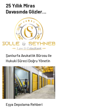
Zihnin Gizemli Sınırları ve
25 Yıllık Miras
Ötesi : Nasılnedir.com
Davasında Gözler
Temmuz Ayındaki
Karar Duruşmasına
Çevrildi
Şanlıurfa Avukatlık Bürosu ile
Hukuki Süreci Doğru Yönetin
Eşya Depolama Rehberi