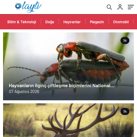
Bilim & Teknoloji
Doğa
Hayvanlar
Magazin
Otomobil
14
Hayvanların ilginç çiftleşme biçimlerini National
Geographic görüntüledi.
07 Ağustos 2026
14