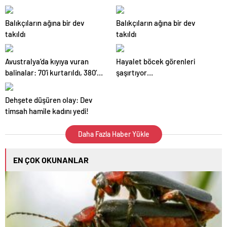
Geographic görüntüledi.
Balıkçıların ağına bir dev
Balıkçıların ağına bir dev
takıldı
takıldı
Avustralya’da kıyıya vuran
Hayalet böcek görenleri
balinalar: 70’i kurtarıldı, 380’i
şaşırtıyor…
öldü
Dehşete düşüren olay: Dev
timsah hamile kadını yedi!
Daha Fazla Haber Yükle
EN ÇOK OKUNANLAR