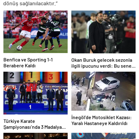
dönüş sağlanılacaktır.”
Benfica ve Sporting 1-1
Okan Buruk gelecek sezonla
Berabere Kaldı
ilgili ipucunu verdi: Bu sene
3, seneye de 4
İnegöl’de Motosiklet Kazası:
Türkiye Karate
Yaralı Hastaneye Kaldırıldı
Şampiyonası’nda 3 Madalya
Kazandı