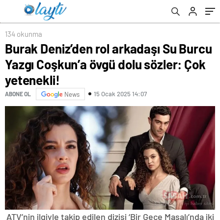
134 okunma
Burak Deniz’den rol arkadaşı Su Burcu
Yazgı Coşkun’a övgü dolu sözler: Çok
yetenekli!
15 Ocak 2025 14:07
ABONE OL
News
ATV’nin ilgiyle takip edilen dizisi ‘Bir Gece Masalı’nda iki