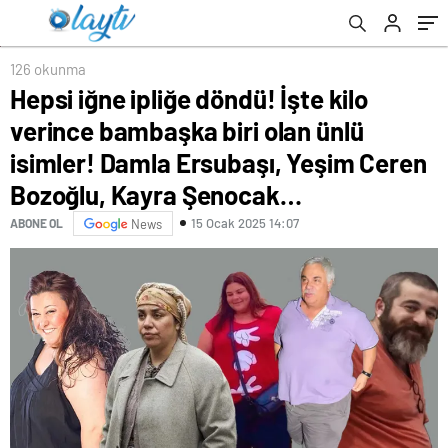
Ersubaşı, Yeşim Ceren Bozoğlu, Kayra
Şenocak…
126 okunma
Hepsi iğne ipliğe döndü! İşte kilo
verince bambaşka biri olan ünlü
isimler! Damla Ersubaşı, Yeşim Ceren
Bozoğlu, Kayra Şenocak…
15 Ocak 2025 14:07
ABONE OL
News