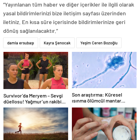
“Yayınlanan tüm haber ve diğer içerikler ile ilgili olarak
yasal bildirimlerinizi bize iletişim sayfası üzerinden
iletiniz. En kısa süre içerisinde bildirimlerinize geri
dönüş sağlanılacaktır.”
damla ersubaşı
Kayra Şenocak
Yeşim Ceren Bozoğlu
Son araştırma: Küresel
Survivor’da Meryem – Sevgi
ısınma ölümcül mantar
düellosu! Yağmur’un rakibi
hastalığını yayabilir
belli oldu