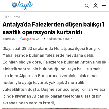
101 okunma
Antalya’da Falezlerden düşen balıkçı 1
saatlik operasyonla kurtarıldı
2 Nisan 2025 15:17
ABONE OL
News
Olay, saat 09.30 sıralarında Muratpaşa ilçesi Gençlik
Mahallesi’nde bulunan falezlerde meydana geldi.
Edinilen bilgiye göre, Falezlerde bulunan Antalya’nın ilk
elektrik santralinin bulunduğu noktaya balık tutmak
için inen Alparslan Barış Arıcan zeminin ıslak olması
nedeniyle ayağı kayarak yaklaşık 3 metrelik
yükseklikten düştü. Düşme sonucu ayağı kırılan ve acı
içinde kıvranan Arıcan ilk olarak telefonla ulaştığı bir
akrabasından yardım istedi.