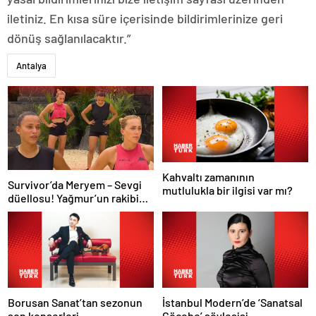
iletiniz. En kısa süre içerisinde bildirimlerinize geri
dönüş sağlanılacaktır.”
Antalya
Kahvaltı zamanının
Survivor’da Meryem – Sevgi
mutlulukla bir ilgisi var mı?
düellosu! Yağmur’un rakibi
belli oldu
Borusan Sanat’tan sezonun
İstanbul Modern’de ‘Sanatsal
son konserleri
Göçebe’ söyleşisi