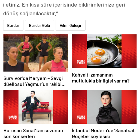
iletiniz. En kısa süre içerisinde bildirimlerinize geri
dönüş sağlanılacaktır.”
Burdur
Burdur Gölü
Hilmi Güleşir
Kahvaltı zamanının
Survivor’da Meryem – Sevgi
mutlulukla bir ilgisi var mı?
düellosu! Yağmur’un rakibi
belli oldu
Borusan Sanat’tan sezonun
İstanbul Modern’de ‘Sanatsal
son konserleri
Göçebe’ söyleşisi