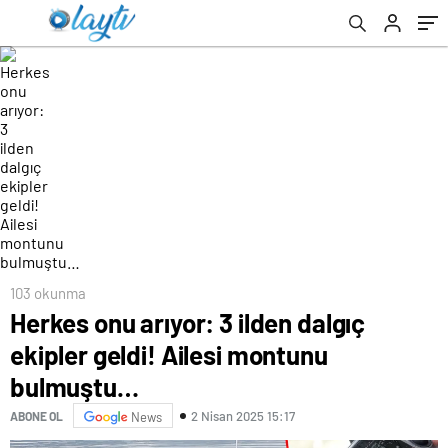
103 okunma
Herkes onu arıyor: 3 ilden dalgıç
ekipler geldi! Ailesi montunu
bulmuştu…
2 Nisan 2025 15:17
ABONE OL
News