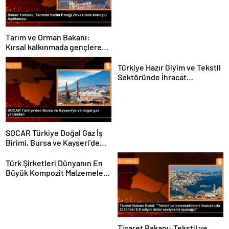
Buluştu
Tarım ve Orman Bakanı:
Kırsal kalkınmada gençlere
ve kadınlara pozitif ayrımcılık
yapıyoruz
Türkiye Hazır Giyim ve Tekstil
Sektöründe İhracat
Hedeflerini Açıkladı
SOCAR Türkiye Doğal Gaz İş
Birimi, Bursa ve Kayseri’de
Şebeke Uzunluğunu Artıracak
Türk Şirketleri Dünyanın En
Büyük Kompozit Malzemeler
Fuarında
Ticaret Bakanı: Tekstil ve