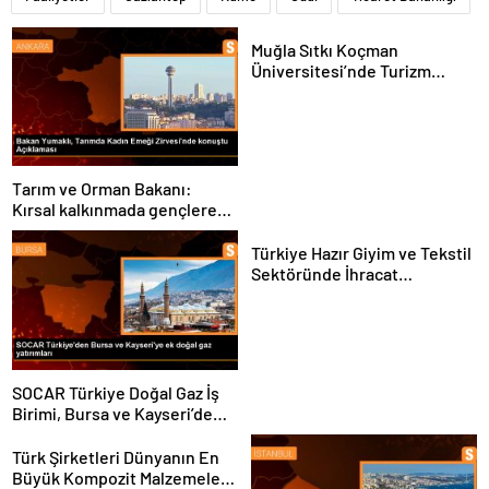
Muğla Sıtkı Koçman
Üniversitesi’nde Turizm
Sektörü ve Öğrenciler
Buluştu
Tarım ve Orman Bakanı:
Kırsal kalkınmada gençlere
ve kadınlara pozitif ayrımcılık
yapıyoruz
Türkiye Hazır Giyim ve Tekstil
Sektöründe İhracat
Hedeflerini Açıkladı
SOCAR Türkiye Doğal Gaz İş
Birimi, Bursa ve Kayseri’de
Şebeke Uzunluğunu Artıracak
Türk Şirketleri Dünyanın En
Büyük Kompozit Malzemeler