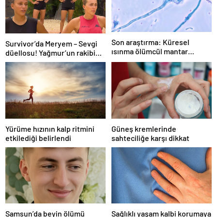
Son araştırma: Küresel
Survivor’da Meryem – Sevgi
ısınma ölümcül mantar
düellosu! Yağmur’un rakibi
hastalığını yayabilir
belli oldu
Yürüme hızının kalp ritmini
Güneş kremlerinde
etkilediği belirlendi
sahteciliğe karşı dikkat
Samsun’da beyin ölümü
Sağlıklı yaşam kalbi korumaya