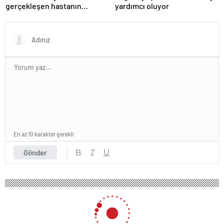
gerçekleşen hastanın
yardımcı oluyor
organları bağışlandı
En az 10 karakter gerekli
Gönder
108 okunma
Alişan ve Buse Varol Sevgililer