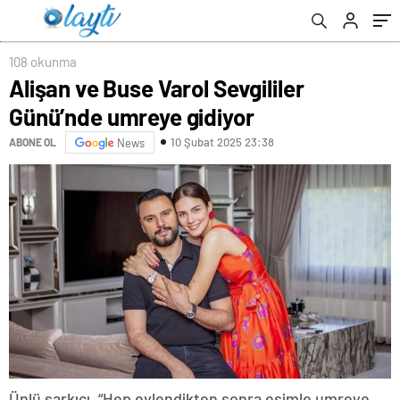
108 okunma
Alişan ve Buse Varol Sevgililer
Günü’nde umreye gidiyor
10 Şubat 2025 23:38
ABONE OL
News
Ünlü şarkıcı, “Hep evlendikten sonra eşimle umreye