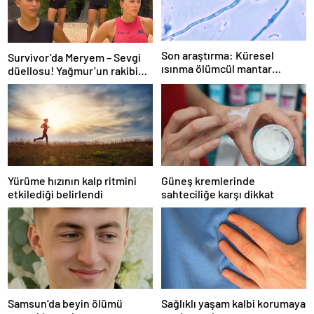
Son araştırma: Küresel
Survivor’da Meryem – Sevgi
ısınma ölümcül mantar
düellosu! Yağmur’un rakibi
hastalığını yayabilir
belli oldu
Yürüme hızının kalp ritmini
Güneş kremlerinde
etkilediği belirlendi
sahteciliğe karşı dikkat
Samsun’da beyin ölümü
Sağlıklı yaşam kalbi korumaya