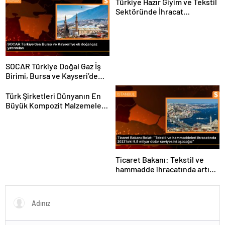
yapıyoruz
Türkiye Hazır Giyim ve Tekstil
Sektöründe İhracat
Hedeflerini Açıkladı
SOCAR Türkiye Doğal Gaz İş
Birimi, Bursa ve Kayseri’de
Şebeke Uzunluğunu Artıracak
Türk Şirketleri Dünyanın En
Büyük Kompozit Malzemeler
Fuarında
Ticaret Bakanı: Tekstil ve
hammadde ihracatında artış
var