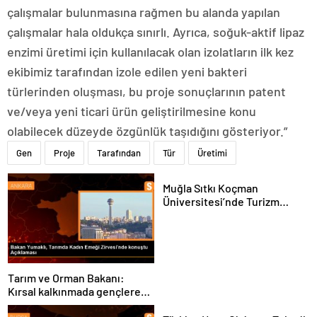
çalışmalar bulunmasına rağmen bu alanda yapılan
çalışmalar hala oldukça sınırlı. Ayrıca, soğuk-aktif lipaz
enzimi üretimi için kullanılacak olan izolatların ilk kez
ekibimiz tarafından izole edilen yeni bakteri
türlerinden oluşması, bu proje sonuçlarının patent
ve/veya yeni ticari ürün geliştirilmesine konu
olabilecek düzeyde özgünlük taşıdığını gösteriyor.”
Gen
Proje
Tarafından
Tür
Üretimi
Muğla Sıtkı Koçman
Üniversitesi’nde Turizm
Sektörü ve Öğrenciler
Buluştu
Tarım ve Orman Bakanı:
Kırsal kalkınmada gençlere
ve kadınlara pozitif ayrımcılık