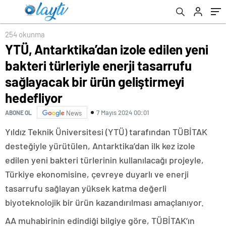
ürün geliştirmeyi hedefliyor
254 okunma
YTÜ, Antarktika’dan izole edilen yeni
bakteri türleriyle enerji tasarrufu
sağlayacak bir ürün geliştirmeyi
hedefliyor
7 Mayıs 2024 00:01
ABONE OL
News
Yıldız Teknik Üniversitesi (YTÜ) tarafından TÜBİTAK
desteğiyle yürütülen, Antarktika’dan ilk kez izole
edilen yeni bakteri türlerinin kullanılacağı projeyle,
Türkiye ekonomisine, çevreye duyarlı ve enerji
tasarrufu sağlayan yüksek katma değerli
biyoteknolojik bir ürün kazandırılması amaçlanıyor.
AA muhabirinin edindiği bilgiye göre, TÜBİTAK’ın