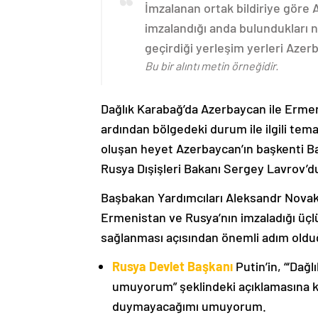
İmzalanan ortak bildiriye göre
imzalandığı anda bulundukları n
geçirdiği yerleşim yerleri Aze
Bu bir alıntı metin örneğidir.
Dağlık Karabağ’da Azerbaycan ile Erme
ardından bölgedeki durum ile ilgili t
oluşan heyet Azerbaycan’ın başkenti B
Rusya Dışişleri Bakanı Sergey Lavrov’d
Başbakan Yardımcıları Aleksandr Nova
Ermenistan ve Rusya’nın imzaladığı üçlü
sağlanması açısından önemli adım oldu
Rusya Devlet Başkanı
Putin’in, “‘Dağ
umuyorum” şeklindeki açıklamasına kat
duymayacağımı umuyorum.