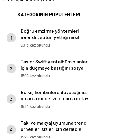
KATEGORİNİN POPÜLERLERİ
Doğru emzirme yöntemleri
nelerdir, sütün yettiği nasıl
1
anlaşılır?
2013 kez okundu
Taylor Swift yeni albüm planları
için düğmeye bastığını sosyal
2
medyadan duyurdu!
1594 kez okundu
Bu kış kombinlere doyacağınız
onlarca model ve onlarca detay.
3
1534 kez okundu
Takı ve makyaj uyumuna trend
örnekleri sizler için derledik.
4
1525 kez okundu