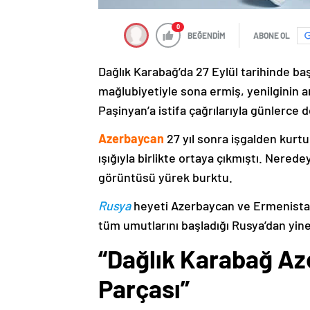
0
BEĞENDİM
ABONE OL
Dağlık Karabağ’da 27 Eylül tarihinde ba
mağlubiyetiyle sona ermiş, yenilginin 
Paşinyan’a istifa çağrılarıyla günlerce 
Azerbaycan
27 yıl sonra işgalden kurtu
ışığıyla birlikte ortaya çıkmıştı. Nere
görüntüsü yürek burktu.
Rusya
heyeti Azerbaycan ve Ermenistan
tüm umutlarını başladığı Rusya’dan yine
“Dağlık Karabağ Az
Parçası”