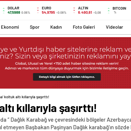
DOLAR
EURO
ALTIN
BITCOIN
47,5988
54,9795
6.490,61
%
0.06%
-0.08%
-0,08
Ekonomi
Spor
Kadın
Foto Galeri
Videolar
a’ koltuk altı kıllarıyla şaşırttı!
ltı kıllarıyla şaşırttı!
da “ Dağlık Karabağ ve çevresindeki bölgeler Azerbayca
abul etmeyen Başbakan Paşinyan Dağlık karabağ'ın sözde 