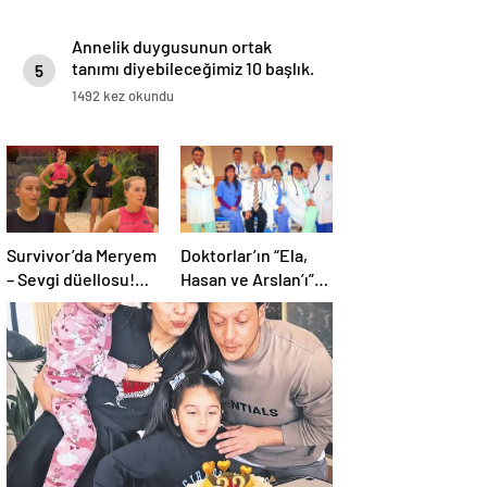
Annelik duygusunun ortak
tanımı diyebileceğimiz 10 başlık.
5
1492 kez okundu
Survivor’da Meryem
Doktorlar’ın “Ela,
– Sevgi düellosu!
Hasan ve Arslan’ı”
Yağmur’un rakibi
26 yıl sonra geri
belli oldu
döndü! Bakın yıllar
onları nasıl
değiştirmiş…