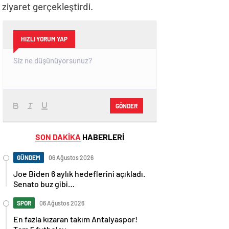
iyaret gerçekleştirdi.
HIZLI YORUM YAP
GÖNDER
SON DAKİKA
HABERLERİ
GÜNDEM
06 Ağustos 2026
Joe Biden 6 aylık hedeflerini açıkladı.
Senato buz gibi…
SPOR
06 Ağustos 2026
En fazla kızaran takım Antalyaspor!