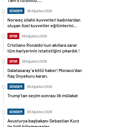
Tam 5 futbolcu….
GÜNDEM
06 Ağustos 2026
Norweç silahlı kuvvetleri kadınlardan
oluşan özel kuvvetler eğitimlerini
başlattı.
SPOR
06 Ağustos 2026
Cristiano Ronaldo’nun akıllara zarar
tüm kariyerinin istatistiğini çıkardık !
SPOR
06 Ağustos 2026
Galatasaray’a kötü haber! Monaco’dan
flaş Onyekuru kararı.
GÜNDEM
06 Ağustos 2026
Trump’tan seçim sonrası ilk mülakat
GÜNDEM
06 Ağustos 2026
Avusturya başbakanı Sebastian Kurz
ile ilgili bilinmeyenler