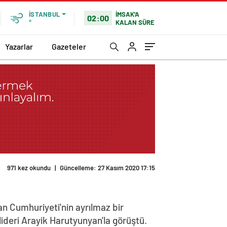
İMSAK'A
İSTANBUL
02:00
KALAN SÜRE
°
Yazarlar
Gazeteler
971 kez okundu
|
Güncelleme: 27 Kasım 2020 17:15
n Cumhuriyeti'nin ayrılmaz bir
lideri Arayik Harutyunyan'la görüştü.