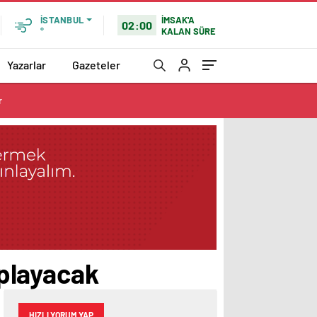
İMSAK'A
İSTANBUL
02:00
KALAN SÜRE
°
Yazarlar
Gazeteler
r
aplayacak
HIZLI YORUM YAP