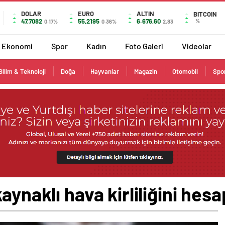
DOLAR
EURO
ALTIN
BITCOIN
47,7082
55,2195
6.676,60
%
0.17%
0.36%
2,83
Ekonomi
Spor
Kadın
Foto Galeri
Videolar
Bilim & Teknoloji
Doğa
Hayvanlar
Magazin
Otomobil
Spo
aynaklı hava kirliliğini hes