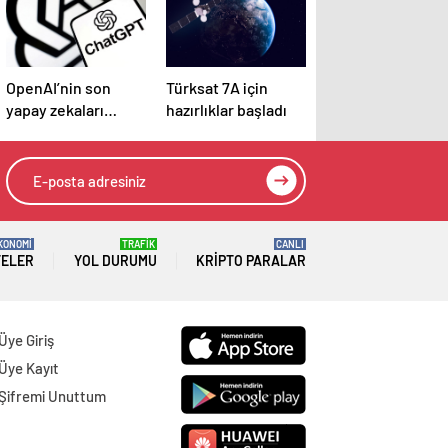
OpenAI’nin son
Türksat 7A için
yapay zekaları
hazırlıklar başladı
halüsinasyonlar
görmeye başladı
KONOMİ
TRAFİK
CANLI
TELER
YOL DURUMU
KRIPTO PARALAR
Üye Giriş
Üye Kayıt
Şifremi Unuttum