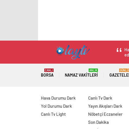
Ha
ed
CANLI
ANLIK
GÜNLÜ
BORSA
NAMAZ VAKITLERI
GAZETELE
Hava Durumu Dark
Canlı Tv Dark
Yol Durumu Dark
Yayın Akışları Dark
Canlı Tv Light
Nöbetçi Eczaneler
Son Dakika