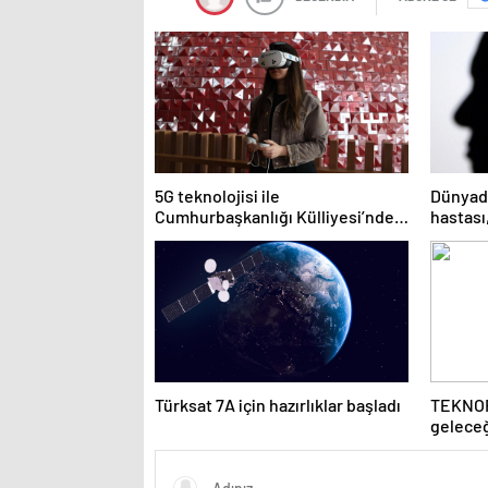
5G teknolojisi ile
Dünyada
Cumhurbaşkanlığı Külliyesi’ndeki
hastası,
konser AKM’ye taşındı
YouTube
Türksat 7A için hazırlıklar başladı
TEKNOF
geleceğ