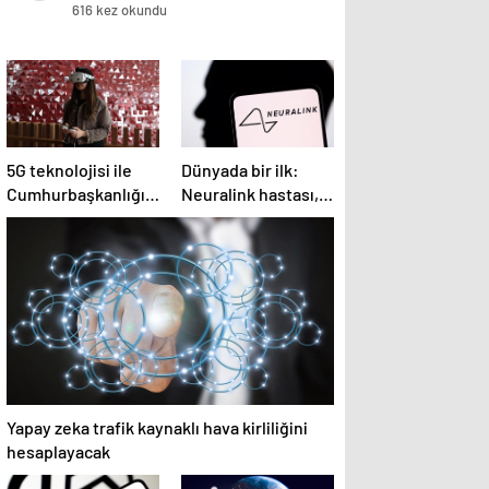
öldü
616 kez okundu
5G teknolojisi ile
Dünyada bir ilk:
Cumhurbaşkanlığı
Neuralink hastası,
Külliyesi’ndeki
beyin implantıyla ilk
konser AKM’ye
kez YouTube
taşındı
videosu hazırladı
Yapay zeka trafik kaynaklı hava kirliliğini
hesaplayacak