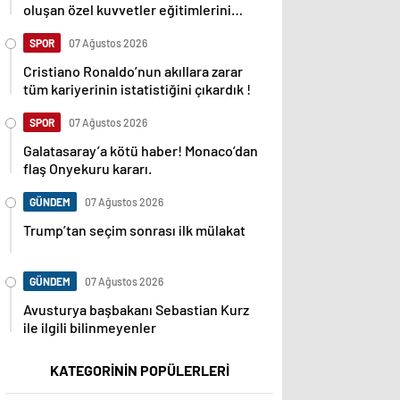
oluşan özel kuvvetler eğitimlerini
başlattı.
SPOR
07 Ağustos 2026
Cristiano Ronaldo’nun akıllara zarar
tüm kariyerinin istatistiğini çıkardık !
SPOR
07 Ağustos 2026
Galatasaray’a kötü haber! Monaco’dan
flaş Onyekuru kararı.
GÜNDEM
07 Ağustos 2026
Trump’tan seçim sonrası ilk mülakat
GÜNDEM
07 Ağustos 2026
Avusturya başbakanı Sebastian Kurz
ile ilgili bilinmeyenler
KATEGORİNİN POPÜLERLERİ