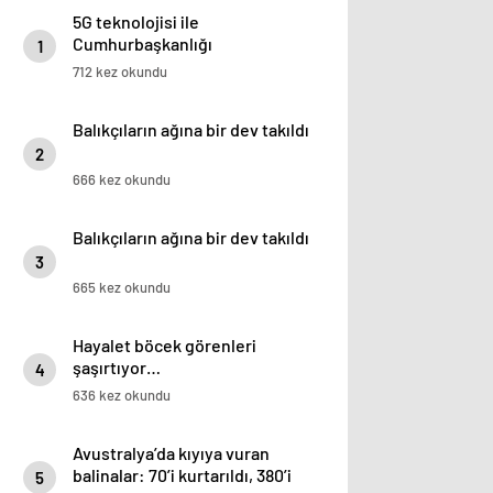
5G teknolojisi ile
Cumhurbaşkanlığı
1
Külliyesi’ndeki konser AKM’ye
712 kez okundu
taşındı
Balıkçıların ağına bir dev takıldı
2
666 kez okundu
Balıkçıların ağına bir dev takıldı
3
665 kez okundu
Hayalet böcek görenleri
şaşırtıyor…
4
636 kez okundu
Avustralya’da kıyıya vuran
balinalar: 70’i kurtarıldı, 380’i
5