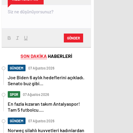
GÖNDER
SON DAKİKA
HABERLERİ
GÜNDEM
07 Ağustos 2026
Joe Biden 6 aylık hedeflerini açıkladı.
Senato buz gibi…
SPOR
07 Ağustos 2026
En fazla kızaran takım Antalyaspor!
Tam 5 futbolcu….
GÜNDEM
07 Ağustos 2026
Norweç silahlı kuvvetleri kadınlardan