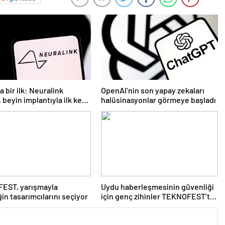
 bir ilk: Neuralink
OpenAI’nin son yapay zekaları
 beyin implantıyla ilk kez
halüsinasyonlar görmeye başladı
 videosu hazırladı
EST, yarışmayla
Uydu haberleşmesinin güvenliği
in tasarımcılarını seçiyor
için genç zihinler TEKNOFEST’te
yarışıyor