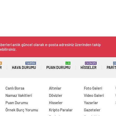
berleri anlık güncel olarak e-posta adresiniz üzerinden takip
ebilirsiniz.
K
TAHMİNİ
LİG
EKONOMİ
E
R
HAVA DURUMU
PUAN DURUMU
HISSELER
PARI
Canlı Borsa
Altınlar
Foto Galeri
Namaz Vakitleri
Dövizler
Video Galeri
Puan Durumu
Hisseler
Yazarlar
Örnek Burç Yorumu
Kripto Paralar
Gazeteler