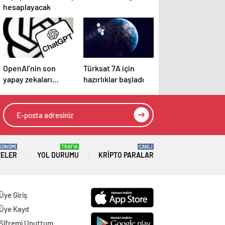
hesaplayacak
OpenAI’nin son
Türksat 7A için
yapay zekaları
hazırlıklar başladı
halüsinasyonlar
görmeye başladı
KONOMİ
TRAFİK
CANLI
TELER
YOL DURUMU
KRIPTO PARALAR
Üye Giriş
Üye Kayıt
Şifremi Unuttum