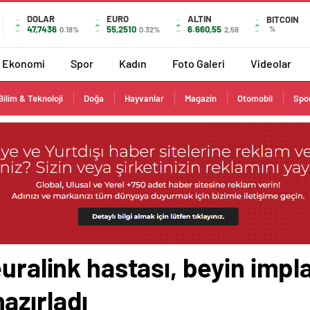
DOLAR
EURO
ALTIN
BITCOIN
47,7436
55,2510
6.660,55
%
0.18%
0.32%
2,59
Ekonomi
Spor
Kadın
Foto Galeri
Videolar
Bilim & Teknoloji
Doğa
Hayvanlar
Magazin
Otomobil
Spo
uralink hastası, beyin impla
azırladı