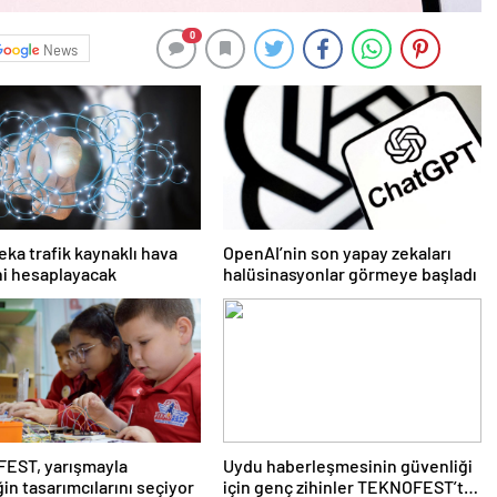
0
News
eka trafik kaynaklı hava
OpenAI’nin son yapay zekaları
ini hesaplayacak
halüsinasyonlar görmeye başladı
EST, yarışmayla
Uydu haberleşmesinin güvenliği
in tasarımcılarını seçiyor
için genç zihinler TEKNOFEST’te