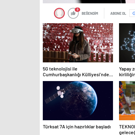
0
BEĞENDİM
ABONE OL
5G teknolojisi ile
Yapay z
Cumhurbaşkanlığı Külliyesi’ndeki
kirliliğ
konser AKM’ye taşındı
Türksat 7A için hazırlıklar başladı
TEKNOF
geleceğ