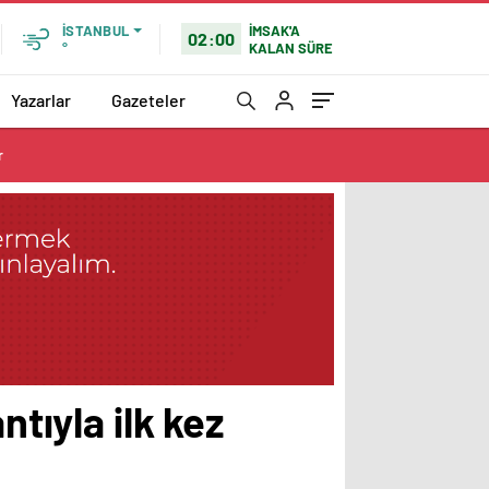
İMSAK'A
İSTANBUL
02:00
KALAN SÜRE
°
Yazarlar
Gazeteler
r
ntıyla ilk kez