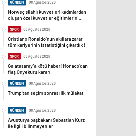
GÜNDEM
08 Ağustos 2026
Norweç silahlı kuvvetleri kadınlardan
oluşan özel kuvvetler eğitimlerini
başlattı.
SPOR
08 Ağustos 2026
Cristiano Ronaldo’nun akıllara zarar
tüm kariyerinin istatistiğini çıkardık !
SPOR
08 Ağustos 2026
Galatasaray’a kötü haber! Monaco’dan
flaş Onyekuru kararı.
GÜNDEM
08 Ağustos 2026
Trump’tan seçim sonrası ilk mülakat
GÜNDEM
08 Ağustos 2026
Avusturya başbakanı Sebastian Kurz
ile ilgili bilinmeyenler