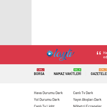
Ha
ed
CANLI
ANLIK
GÜNLÜ
BORSA
NAMAZ VAKITLERI
GAZETELE
Hava Durumu Dark
Canlı Tv Dark
Yol Durumu Dark
Yayın Akışları Dark
Canlı Tv Light
Nöbetçi Eczaneler