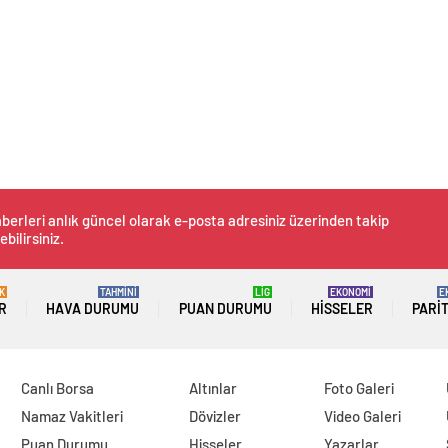
berleri anlık güncel olarak e-posta adresiniz üzerinden takip
ebilirsiniz.
K
TAHMİNİ
LİG
EKONOMİ
E
R
HAVA DURUMU
PUAN DURUMU
HISSELER
PARI
Canlı Borsa
Altınlar
Foto Galeri
Namaz Vakitleri
Dövizler
Video Galeri
Puan Durumu
Hisseler
Yazarlar