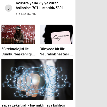
Avustralya’da kıyıya vuran
balinalar: 70’i kurtarıldı, 380’i
5
öldü
616 kez okundu
5G teknolojisi ile
Dünyada bir ilk:
Cumhurbaşkanlığı
Neuralink hastası,
Külliyesi’ndeki
beyin implantıyla ilk
konser AKM’ye
kez YouTube
taşındı
videosu hazırladı
Yapay zeka trafik kaynaklı hava kirliliğini