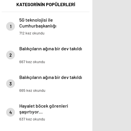
KATEGORİNİN POPÜLERLERİ
5G teknolojisi ile
Cumhurbaşkanlığı
1
Külliyesi’ndeki konser AKM’ye
712 kez okundu
taşındı
Balıkçıların ağına bir dev takıldı
2
667 kez okundu
Balıkçıların ağına bir dev takıldı
3
665 kez okundu
Hayalet böcek görenleri
şaşırtıyor…
4
637 kez okundu