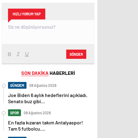
HIZLI YORUM YAP
GÖNDER
SON DAKİKA
HABERLERİ
GÜNDEM
08 Ağustos 2026
Joe Biden 6 aylık hedeflerini açıkladı.
Senato buz gibi…
SPOR
08 Ağustos 2026
En fazla kızaran takım Antalyaspor!
Tam 5 futbolcu….