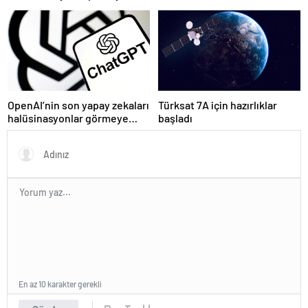
kez YouTube videosu
hazırladı
OpenAI’nin son yapay zekaları
Türksat 7A için hazırlıklar
halüsinasyonlar görmeye
başladı
başladı
En az 10 karakter gerekli