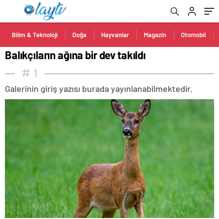
Bilim & Teknoloji
Doğa
Hayvanlar
Magazin
Otomobil
Balıkçıların ağına bir dev takıldı
1
Galerinin giriş yazısı burada yayınlanabilmektedir.