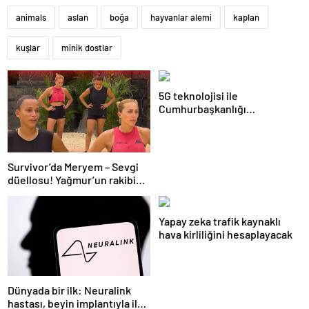
animals
aslan
boğa
hayvanlar alemi
kaplan
kuşlar
minik dostlar
5G teknolojisi ile
Cumhurbaşkanlığı
Külliyesi’ndeki konser
AKM’ye taşındı
Survivor’da Meryem – Sevgi
düellosu! Yağmur’un rakibi
belli oldu
Yapay zeka trafik kaynaklı
hava kirliliğini hesaplayacak
Dünyada bir ilk: Neuralink
hastası, beyin implantıyla ilk