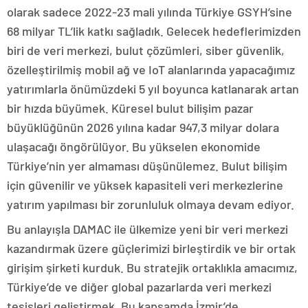
olarak sadece 2022-23 mali yılında Türkiye GSYH’sine
68 milyar TL’lik katkı sağladık. Gelecek hedeflerimizden
biri de veri merkezi, bulut çözümleri, siber güvenlik,
özelleştirilmiş mobil ağ ve IoT alanlarında yapacağımız
yatırımlarla önümüzdeki 5 yıl boyunca katlanarak artan
bir hızda büyümek. Küresel bulut bilişim pazar
büyüklüğünün 2026 yılına kadar 947,3 milyar dolara
ulaşacağı öngörülüyor. Bu yükselen ekonomide
Türkiye’nin yer almaması düşünülemez. Bulut bilişim
için güvenilir ve yüksek kapasiteli veri merkezlerine
yatırım yapılması bir zorunluluk olmaya devam ediyor.
Bu anlayışla DAMAC ile ülkemize yeni bir veri merkezi
kazandırmak üzere güçlerimizi birleştirdik ve bir ortak
girişim şirketi kurduk. Bu stratejik ortaklıkla amacımız,
Türkiye’de ve diğer global pazarlarda veri merkezi
tesisleri geliştirmek. Bu kapsamda İzmir’de