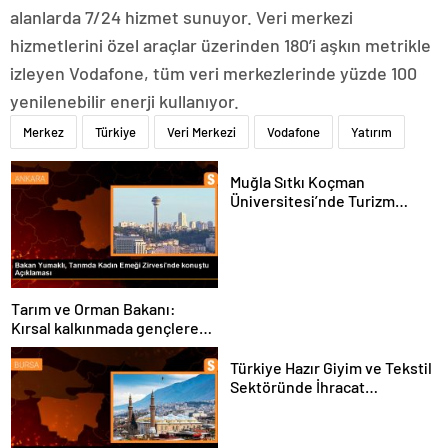
alanlarda 7/24 hizmet sunuyor. Veri merkezi
hizmetlerini özel araçlar üzerinden 180’i aşkın metrikle
izleyen Vodafone, tüm veri merkezlerinde yüzde 100
yenilenebilir enerji kullanıyor.
Merkez
Türkiye
Veri Merkezi
Vodafone
Yatırım
Muğla Sıtkı Koçman
Üniversitesi’nde Turizm
Sektörü ve Öğrenciler
Buluştu
Tarım ve Orman Bakanı:
Kırsal kalkınmada gençlere
ve kadınlara pozitif ayrımcılık
yapıyoruz
Türkiye Hazır Giyim ve Tekstil
Sektöründe İhracat
Hedeflerini Açıkladı