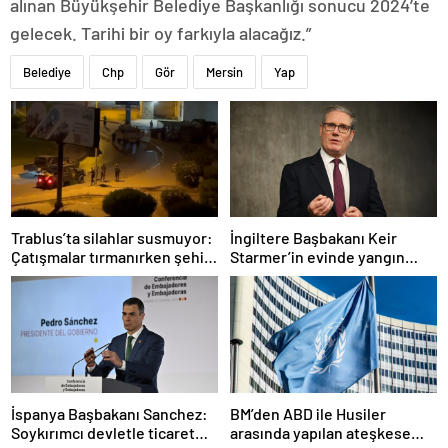
alınan Büyükşehir Belediye Başkanlığı sonucu 2024’te
gelecek. Tarihi bir oy farkıyla alacağız.”
Belediye
Chp
Gör
Mersin
Yap
Trablus’ta silahlar susmuyor:
İngiltere Başbakanı Keir
Çatışmalar tırmanırken şehir
Starmer’in evinde yangın
alarmda
çıktı
İspanya Başbakanı Sanchez:
BM’den ABD ile Husiler
Soykırımcı devletle ticaret
arasında yapılan ateşkese