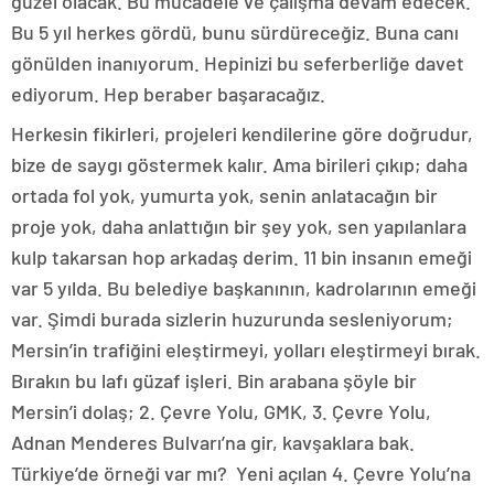
güzel olacak. Bu mücadele ve çalışma devam edecek.
Bu 5 yıl herkes gördü, bunu sürdüreceğiz. Buna canı
gönülden inanıyorum. Hepinizi bu seferberliğe davet
ediyorum. Hep beraber başaracağız.
Herkesin fikirleri, projeleri kendilerine göre doğrudur,
bize de saygı göstermek kalır. Ama birileri çıkıp; daha
ortada fol yok, yumurta yok, senin anlatacağın bir
proje yok, daha anlattığın bir şey yok, sen yapılanlara
kulp takarsan hop arkadaş derim. 11 bin insanın emeği
var 5 yılda. Bu belediye başkanının, kadrolarının emeği
var. Şimdi burada sizlerin huzurunda sesleniyorum;
Mersin’in trafiğini eleştirmeyi, yolları eleştirmeyi bırak.
Bırakın bu lafı güzaf işleri. Bin arabana şöyle bir
Mersin’i dolaş; 2. Çevre Yolu, GMK, 3. Çevre Yolu,
Adnan Menderes Bulvarı’na gir, kavşaklara bak.
Türkiye’de örneği var mı? Yeni açılan 4. Çevre Yolu’na