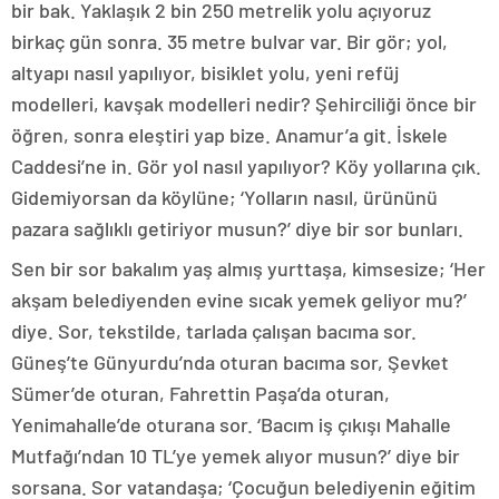
bir bak. Yaklaşık 2 bin 250 metrelik yolu açıyoruz
birkaç gün sonra. 35 metre bulvar var. Bir gör; yol,
altyapı nasıl yapılıyor, bisiklet yolu, yeni refüj
modelleri, kavşak modelleri nedir? Şehirciliği önce bir
öğren, sonra eleştiri yap bize. Anamur’a git. İskele
Caddesi’ne in. Gör yol nasıl yapılıyor? Köy yollarına çık.
Gidemiyorsan da köylüne; ‘Yolların nasıl, ürününü
pazara sağlıklı getiriyor musun?’ diye bir sor bunları.
Sen bir sor bakalım yaş almış yurttaşa, kimsesize; ‘Her
akşam belediyenden evine sıcak yemek geliyor mu?’
diye. Sor, tekstilde, tarlada çalışan bacıma sor.
Güneş’te Günyurdu’nda oturan bacıma sor, Şevket
Sümer’de oturan, Fahrettin Paşa’da oturan,
Yenimahalle’de oturana sor. ‘Bacım iş çıkışı Mahalle
Mutfağı’ndan 10 TL’ye yemek alıyor musun?’ diye bir
sorsana. Sor vatandaşa; ‘Çocuğun belediyenin eğitim