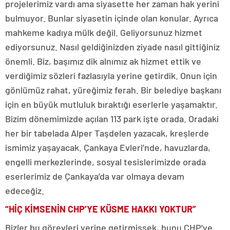
projelerimiz vardı ama siyasette her zaman hak yerini
bulmuyor. Bunlar siyasetin içinde olan konular. Ayrıca
mahkeme kadıya mülk değil. Geliyorsunuz hizmet
ediyorsunuz. Nasıl geldiğinizden ziyade nasıl gittiğiniz
önemli. Biz, başımız dik alnımız ak hizmet ettik ve
verdiğimiz sözleri fazlasıyla yerine getirdik. Onun için
gönlümüz rahat, yüreğimiz ferah. Bir belediye başkanı
için en büyük mutluluk bıraktığı eserlerle yaşamaktır.
Bizim dönemimizde açılan 113 park işte orada. Oradaki
her bir tabelada Alper Taşdelen yazacak, kreşlerde
ismimiz yaşayacak. Çankaya Evleri’nde, havuzlarda,
engelli merkezlerinde, sosyal tesislerimizde orada
eserlerimiz de Çankaya’da var olmaya devam
edeceğiz.
“HİÇ KİMSENİN CHP’YE KÜSME HAKKI YOKTUR”
Bizler bu görevleri yerine getirmişsek, bunu CHP’ye