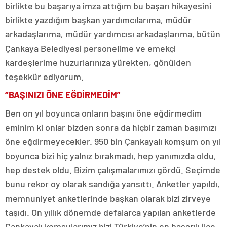
birlikte bu başarıya imza attığım bu başarı hikayesini
birlikte yazdığım başkan yardımcılarıma, müdür
arkadaşlarıma, müdür yardımcısı arkadaşlarıma, bütün
Çankaya Belediyesi personelime ve emekçi
kardeşlerime huzurlarınıza yürekten, gönülden
teşekkür ediyorum.
“BAŞINIZI ÖNE EĞDİRMEDİM”
Ben on yıl boyunca onların başını öne eğdirmedim
eminim ki onlar bizden sonra da hiçbir zaman başımızı
öne eğdirmeyecekler. 950 bin Çankayalı komşum on yıl
boyunca bizi hiç yalnız bırakmadı, hep yanımızda oldu,
hep destek oldu. Bizim çalışmalarımızı gördü. Seçimde
bunu rekor oy olarak sandığa yansıttı. Anketler yapıldı,
memnuniyet anketlerinde başkan olarak bizi zirveye
taşıdı. On yıllık dönemde defalarca yapılan anketlerde
Çankayalı komşularımız bizi Türkiye’nin en başarılı ilçe