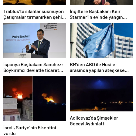
Trablus’ta silahlar susmuyor:
İngiltere Başbakanı Keir
Çatışmalar tırmanırken şehir
Starmer’in evinde yangın
alarmda
çıktı
İspanya Başbakanı Sanchez:
BM’den ABD ile Husiler
Soykırımcı devletle ticaret
arasında yapılan ateşkese
yapmayız
ilişkin değerlendirme
Adilcevaz’da Şimşekler
Geceyi Aydınlattı
İsrail, Suriye’nin 5 kentini
vurdu