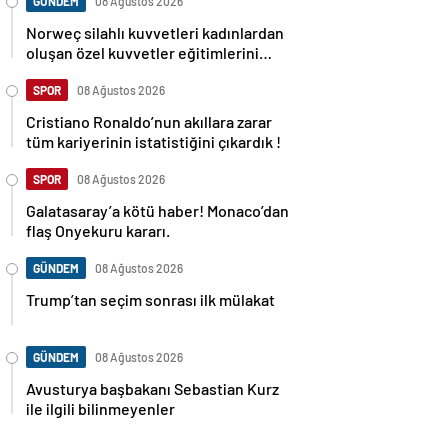
GÜNDEM
08 Ağustos 2026
Norweç silahlı kuvvetleri kadınlardan
oluşan özel kuvvetler eğitimlerini
başlattı.
SPOR
08 Ağustos 2026
Cristiano Ronaldo’nun akıllara zarar
tüm kariyerinin istatistiğini çıkardık !
SPOR
08 Ağustos 2026
Galatasaray’a kötü haber! Monaco’dan
flaş Onyekuru kararı.
GÜNDEM
08 Ağustos 2026
Trump’tan seçim sonrası ilk mülakat
GÜNDEM
08 Ağustos 2026
Avusturya başbakanı Sebastian Kurz
ile ilgili bilinmeyenler