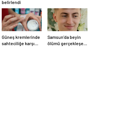
belirlendi
Güneş kremlerinde
Samsun’da beyin
sahteciliğe karşı
ölümü gerçekleşen
dikkat
hastanın organları
bağışlandı