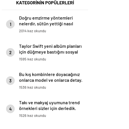
KATEGORİNİN POPÜLERLERİ
Doğru emzirme yöntemleri
nelerdir, sütün yettiği nasıl
1
anlaşılır?
2014 kez okundu
Taylor Swift yeni albüm planları
için düğmeye bastığını sosyal
2
medyadan duyurdu!
1595 kez okundu
Bu kış kombinlere doyacağınız
onlarca model ve onlarca detay.
3
1536 kez okundu
Takı ve makyaj uyumuna trend
örnekleri sizler için derledik.
4
1526 kez okundu