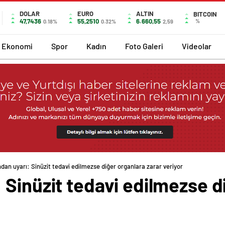
DOLAR
EURO
ALTIN
BITCOIN
47,7436
55,2510
6.660,55
%
0.18%
0.32%
2,59
Ekonomi
Spor
Kadın
Foto Galeri
Videolar
an uyarı: Sinüzit tedavi edilmezse diğer organlara zarar veriyor
Sinüzit tedavi edilmezse d