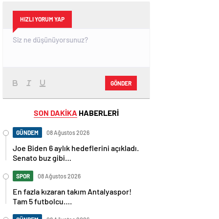
HIZLI YORUM YAP
GÖNDER
SON DAKİKA
HABERLERİ
GÜNDEM
08 Ağustos 2026
Joe Biden 6 aylık hedeflerini açıkladı.
Senato buz gibi…
SPOR
08 Ağustos 2026
En fazla kızaran takım Antalyaspor!
Tam 5 futbolcu….