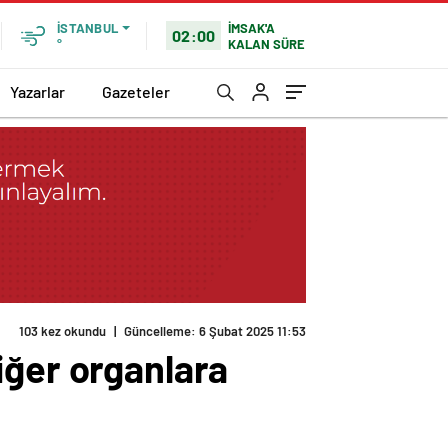
İMSAK'A
İSTANBUL
02:00
KALAN SÜRE
°
Yazarlar
Gazeteler
iğer organlara