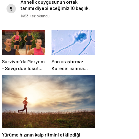
Annelik duygusunun ortak
tanımı diyebileceğimiz 10 başlık.
5
1493 kez okundu
Survivor’da Meryem
Son araştırma:
– Sevgi düellosu!
Küresel ısınma
Yağmur’un rakibi
ölümcül mantar
belli oldu
hastalığını yayabilir
Yürüme hızının kalp ritmini etkilediği