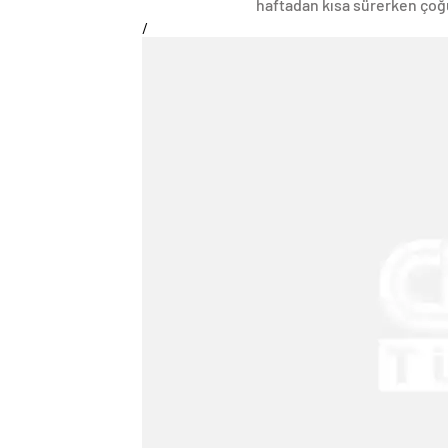
haftadan kısa sürerken çoğun
/