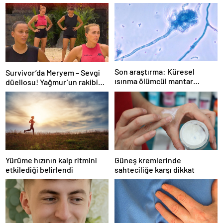
Son araştırma: Küresel
Survivor’da Meryem – Sevgi
ısınma ölümcül mantar
düellosu! Yağmur’un rakibi
hastalığını yayabilir
belli oldu
Yürüme hızının kalp ritmini
Güneş kremlerinde
etkilediği belirlendi
sahteciliğe karşı dikkat