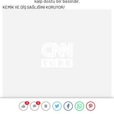
kalp dostu bir besindir.
KEMİK VE DİŞ SAĞLIĞINI KORUYOR
/
0
0
0
0
0
0
0
0
Facebook’da Paylaş