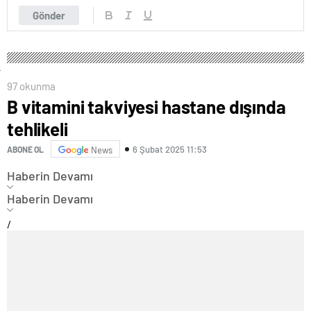
Gönder
97 okunma
B vitamini takviyesi hastane dışında
tehlikeli
6 Şubat 2025 11:53
ABONE OL
News
Haberin Devamı
Haberin Devamı
/