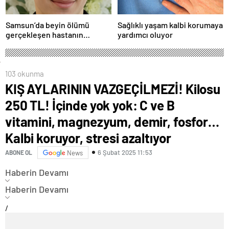
Samsun’da beyin ölümü
Sağlıklı yaşam kalbi korumaya
gerçekleşen hastanın
yardımcı oluyor
organları bağışlandı
103 okunma
KIŞ AYLARININ VAZGEÇİLMEZİ! Kilosu
250 TL! İçinde yok yok: C ve B
vitamini, magnezyum, demir, fosfor…
Kalbi koruyor, stresi azaltıyor
6 Şubat 2025 11:53
ABONE OL
News
Haberin Devamı
Haberin Devamı
/