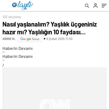
magnezyum, demir, fosfor… Kalbi koruyor,
stresi azaltıyor
103 okunma
Nasıl yaşlanalım? Yaşlılık üçgeniniz
hazır mı? Yaşlılığın 10 faydası…
6 Şubat 2025 11:53
ABONE OL
News
Haberin Devamı
Haberin Devamı
/