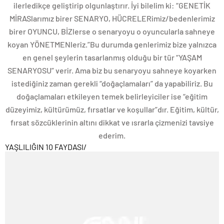
ilerledikçe geliştirip olgunlaştırır. İyi bilelim ki: “GENETİK
MİRASlarımız birer SENARYO, HÜCRELERimiz/bedenlerimiz
birer OYUNCU, BİZlerse o senaryoyu o oyuncularla sahneye
koyan YÖNETMENleriz.”Bu durumda genlerimiz bize yalnızca
en genel şeylerin tasarlanmış olduğu bir tür “YAŞAM
SENARYOSU” verir. Ama biz bu senaryoyu sahneye koyarken
istediğiniz zaman gerekli “doğaçlamaları” da yapabiliriz. Bu
doğaçlamaları etkileyen temek belirleyiciler ise “eğitim
düzeyimiz, kültürümüz, fırsatlar ve koşullar”dır. Eğitim, kültür,
fırsat sözcüklerinin altını dikkat ve ısrarla çizmenizi tavsiye
ederim.
YAŞLILIĞIN 10 FAYDASI
/