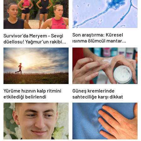
Son araştırma: Küresel
Survivor’da Meryem – Sevgi
ısınma ölümcül mantar
düellosu! Yağmur’un rakibi
hastalığını yayabilir
belli oldu
Yürüme hızının kalp ritmini
Güneş kremlerinde
etkilediği belirlendi
sahteciliğe karşı dikkat