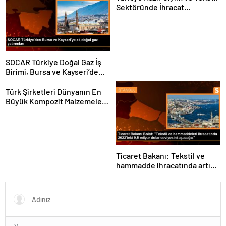
Sektöründe İhracat
Hedeflerini Açıkladı
SOCAR Türkiye Doğal Gaz İş
Birimi, Bursa ve Kayseri’de
Şebeke Uzunluğunu Artıracak
Türk Şirketleri Dünyanın En
Büyük Kompozit Malzemeler
Fuarında
Ticaret Bakanı: Tekstil ve
hammadde ihracatında artış
var