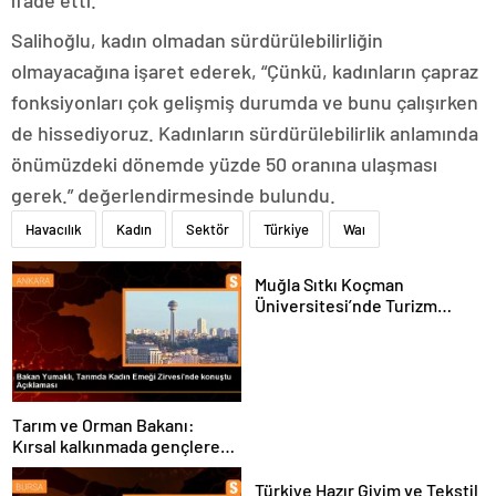
ifade etti.
Salihoğlu, kadın olmadan sürdürülebilirliğin
olmayacağına işaret ederek, “Çünkü, kadınların çapraz
fonksiyonları çok gelişmiş durumda ve bunu çalışırken
de hissediyoruz. Kadınların sürdürülebilirlik anlamında
önümüzdeki dönemde yüzde 50 oranına ulaşması
gerek.” değerlendirmesinde bulundu.
Havacılık
Kadın
Sektör
Türkiye
Waı
Muğla Sıtkı Koçman
Üniversitesi’nde Turizm
Sektörü ve Öğrenciler
Buluştu
Tarım ve Orman Bakanı:
Kırsal kalkınmada gençlere
ve kadınlara pozitif ayrımcılık
yapıyoruz
Türkiye Hazır Giyim ve Tekstil