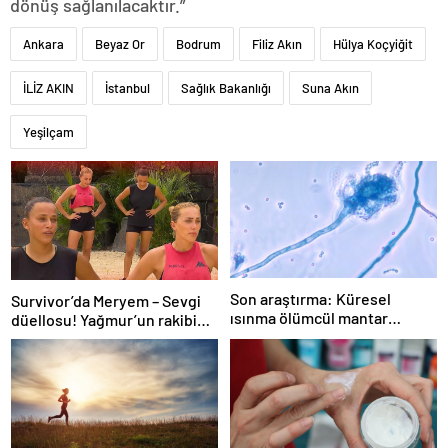
dönüş sağlanılacaktır.”
Ankara
Beyaz Or
Bodrum
Filiz Akın
Hülya Koçyiğit
İLİZ AKIN
İstanbul
Sağlık Bakanlığı
Suna Akın
Yeşilçam
Son araştırma: Küresel
Survivor’da Meryem – Sevgi
ısınma ölümcül mantar
düellosu! Yağmur’un rakibi
hastalığını yayabilir
belli oldu