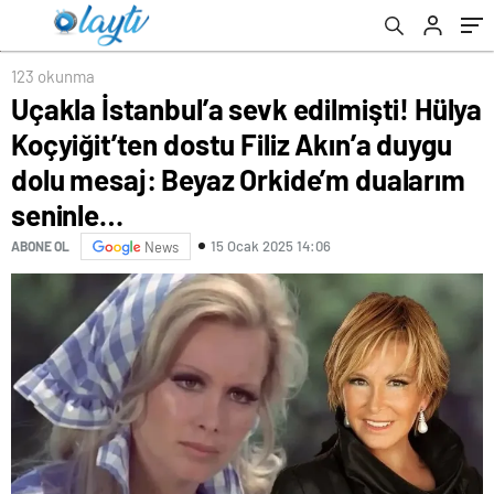
mesaj: Beyaz Orkide’m dualarım seninle…
123 okunma
Uçakla İstanbul’a sevk edilmişti! Hülya
Koçyiğit’ten dostu Filiz Akın’a duygu
dolu mesaj: Beyaz Orkide’m dualarım
seninle…
15 Ocak 2025 14:06
ABONE OL
News