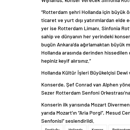
Wijnands, konser verecek Sinfonia Rotte
“Rotterdam şehri Hollanda için büyük öne
ticaret ve yurt dışı yatırımlardan elde 
yer ise Rotterdam Limanı. Sinfonia Rot
sahip ve dünyanın her yerindeki konser 
bugün Ankara’da ağırlamaktan büyük mu
Hollanda arasında derinden hissedilen
hepiniz keyif alırsınız.”
Hollanda Kültür İşleri Büyükelçisi Dewi
Konserde, Şef Conrad van Alphen yönet
Sezer Rotterdam Senfoni Orkestrası’na 
Konserin ilk yarısında Mozart Divermento
yarıda Mozart’ın “Aria Porgi”, Mesud Cem
Senfonisi” seslendirildi.
Dostluğu
Hollanda
Konser
Rotterda