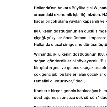
Hollanda’nın Ankara Büyükelçisi Wijnand
arasındaki ekonomik işbirliğimizden, NA
kadar birçok alana yayılan kapsamlı ve k
İki ülkenin dostluğunun en güçlü simges
çiçeği, yüzyıllar önce Osmanlı İmparat
Hollanda ulusal simgesine dönüşmüştür
Wijnands, iki ülkenin dostluğunun 100. y
soğanı gönderdiklerini söyleyerek, “Bu 
bir göstergesi ve gelecek kuşaklara bir
çok genç gibi bu laleleri alan çocukla
temelini oluşturuyor.” dedi.
Konsere birçok gencin katılacağını bi
dostluğumuz sonsuza dek sürsün.” ded