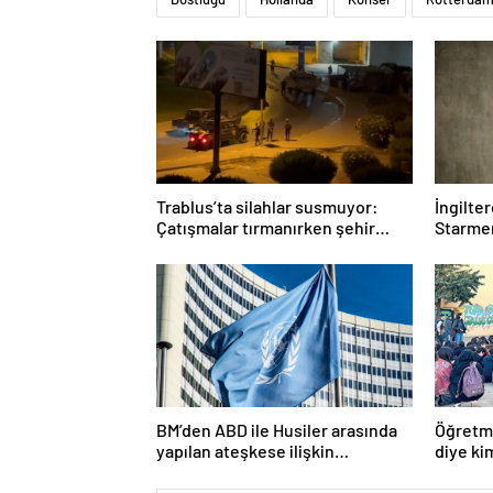
Trablus’ta silahlar susmuyor:
İngilte
Çatışmalar tırmanırken şehir
Starmer
alarmda
BM’den ABD ile Husiler arasında
Öğretme
yapılan ateşkese ilişkin
diye ki
değerlendirme