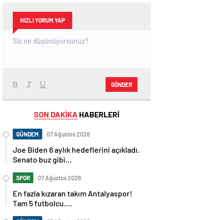
HIZLI YORUM YAP
GÖNDER
SON DAKİKA
HABERLERİ
GÜNDEM
07 Ağustos 2026
Joe Biden 6 aylık hedeflerini açıkladı.
Senato buz gibi…
SPOR
07 Ağustos 2026
En fazla kızaran takım Antalyaspor!
Tam 5 futbolcu….