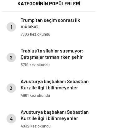
KATEGORİNİN POPÜLERLERİ
Trump’tan seçim sonrası ilk
mülakat
1
7993 kez okundu
Trablus’ta silahlar susmuyor:
Çatışmalar tırmanırken şehir
2
alarmda
5719 kez okundu
Avusturya başbakanı Sebastian
Kurz ile ilgili bilinmeyenler
3
4961 kez okundu
Avusturya başbakanı Sebastian
Kurz ile ilgili bilinmeyenler
4
4932 kez okundu