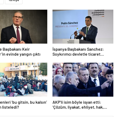
re Başbakanı Keir
İspanya Başbakanı Sanchez:
’in evinde yangın çıktı
Soykırımcı devletle ticaret
yapmayız
nleri ‘bu gitsin, bu kalsın’
AKP’li isim böyle isyan etti:
m listeledi?
‘Çözüm, liyakat, ehliyet, hak,
adalet’