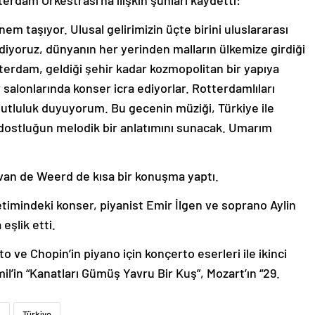
rdam Orkestrası’na ilişkin şunları kaydetti:
m taşıyor. Ulusal gelirimizin üçte birini uluslararası
ediyoruz, dünyanın her yerinden malların ülkemize girdiği
terdam, geldiği şehir kadar kozmopolitan bir yapıya
salonlarında konser icra ediyorlar. Rotterdamlıları
tluluk duyuyorum. Bu gecenin müziği, Türkiye ile
 dostluğun melodik bir anlatımını sunacak. Umarım
 van de Weerd de kısa bir konuşma yaptı.
imindeki konser, piyanist Emir İlgen ve soprano Aylin
eşlik etti.
 ve Chopin’in piyano için konçerto eserleri ile ikinci
il’in “Kanatları Gümüş Yavru Bir Kuş”, Mozart’ın “29.
m
Türkiye