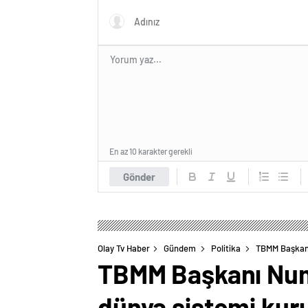
En az 10 karakter gerekli
Gönder
Olay Tv Haber
Gündem
Politika
TBMM Başkanı 
TBMM Başkanı Numa
dünya sistemi kuru