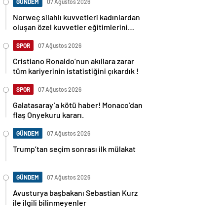
GÜNDEM
07 Ağustos 2026
Norweç silahlı kuvvetleri kadınlardan
oluşan özel kuvvetler eğitimlerini
başlattı.
SPOR
07 Ağustos 2026
Cristiano Ronaldo’nun akıllara zarar
tüm kariyerinin istatistiğini çıkardık !
SPOR
07 Ağustos 2026
Galatasaray’a kötü haber! Monaco’dan
flaş Onyekuru kararı.
GÜNDEM
07 Ağustos 2026
Trump’tan seçim sonrası ilk mülakat
GÜNDEM
07 Ağustos 2026
Avusturya başbakanı Sebastian Kurz
ile ilgili bilinmeyenler