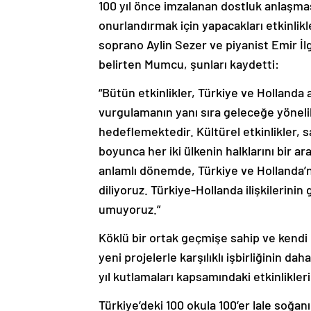
100 yıl önce imzalanan dostluk anlaşmas
onurlandırmak için yapacakları etkinlik
soprano Aylin Sezer ve piyanist Emir İlge
belirten Mumcu, şunları kaydetti:
“Bütün etkinlikler, Türkiye ve Hollanda a
vurgulamanın yanı sıra geleceğe yönelik
hedeflemektedir. Kültürel etkinlikler, sa
boyunca her iki ülkenin halklarını bir a
anlamlı dönemde, Türkiye ve Hollanda’n
diliyoruz. Türkiye-Hollanda ilişkilerini
umuyoruz.”
Köklü bir ortak geçmişe sahip ve kendi 
yeni projelerle karşılıklı işbirliğinin
yıl kutlamaları kapsamındaki etkinliklerin
Türkiye’deki 100 okula 100’er lale soğanı