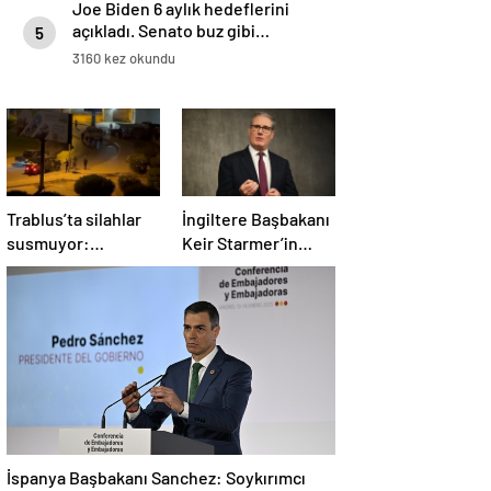
Joe Biden 6 aylık hedeflerini
açıkladı. Senato buz gibi…
5
3160 kez okundu
Trablus’ta silahlar
İngiltere Başbakanı
susmuyor:
Keir Starmer’in
Çatışmalar
evinde yangın çıktı
tırmanırken şehir
alarmda
İspanya Başbakanı Sanchez: Soykırımcı