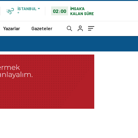
İMSAK'A
İSTANBUL
02:00
KALAN SÜRE
°
Yazarlar
Gazeteler