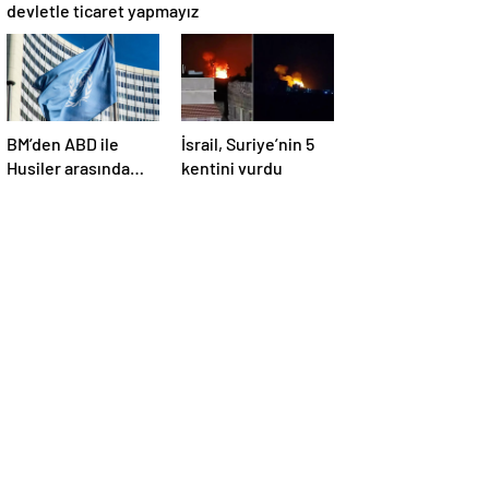
devletle ticaret yapmayız
BM’den ABD ile
İsrail, Suriye’nin 5
Husiler arasında
kentini vurdu
yapılan ateşkese
ilişkin
değerlendirme